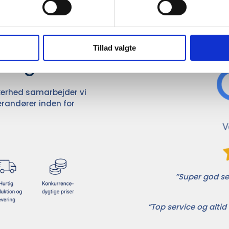
Det 
ører

Tillad valgte
dvalg
ikkerhed samarbejder vi
randører inden for
”Super god ser
”Top service og altid 