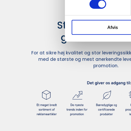
Stærke leverand
Afvis
giver større u
For at sikre høj kvalitet og stor leveringss
med de største og mest anerkendte leve
promotion.