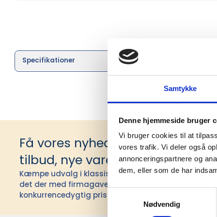
Specifikationer
Brand
Samtykke
Denne hjemmeside bruger c
Vi bruger cookies til at tilpas
Få vores nyhedsbrev med infor
vores trafik. Vi deler også 
tilbud, nye varer og andet godt
annonceringspartnere og anal
dem, eller som de har indsaml
Kæmpe udvalg i klassiske og nyskabende gaveidéer t
det der med firmagaver, og har ydet god personlig s
Samtykkevalg
konkurrencedygtig pris siden 1991.
Nødvendig