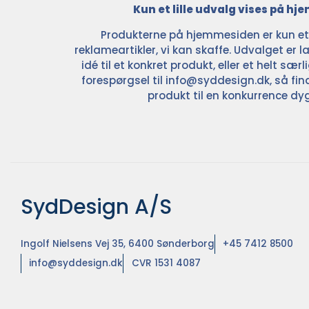
Kun et lille udvalg vises på h
Produkterne på hjemmesiden er kun et l
reklameartikler, vi kan skaffe. Udvalget er la
idé til et konkret produkt, eller et helt sær
forespørgsel til
info@syddesign.dk
, så fin
produkt til en konkurrence dyg
SydDesign A/S
Ingolf Nielsens Vej 35, 6400 Sønderborg
+45 7412 8500
info@syddesign.dk
CVR 1531 4087