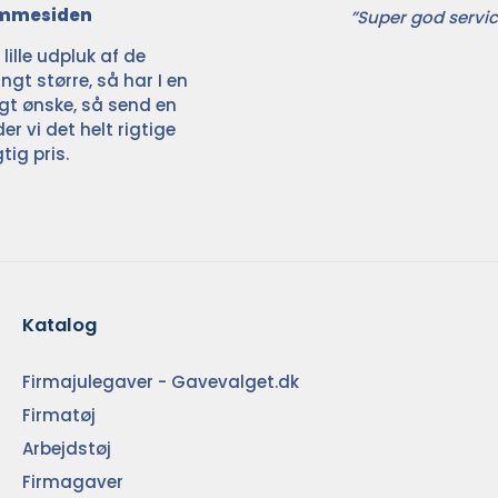
jemmesiden
”Super god servic
ille udpluk af de
ngt større, så har I en
ligt ønske, så send en
der vi det helt rigtige
tig pris.
Katalog
Firmajulegaver - Gavevalget.dk
Firmatøj
Arbejdstøj
Firmagaver