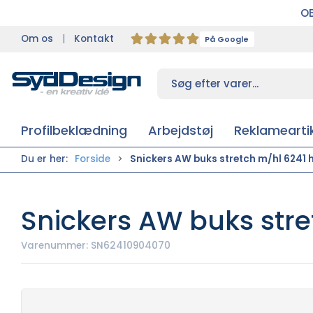
OB
Om os
Kontakt
På Google
Profilbeklædning
Arbejdstøj
Reklameartik
Du er her:
Forside
Snickers AW buks stretch m/hl 6241 h
Snickers AW buks stret
Varenummer:
SN62410904070