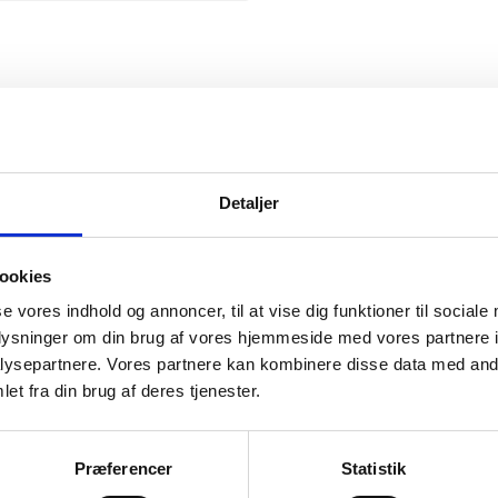
Snickers
Detaljer
ookies
se vores indhold og annoncer, til at vise dig funktioner til sociale
mation om
oplysninger om din brug af vores hjemmeside med vores partnere i
ysepartnere. Vores partnere kan kombinere disse data med andr
et fra din brug af deres tjenester.
il din virksomhed. Vi kan
ervice til en
Præferencer
Statistik