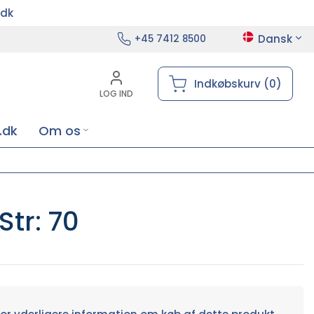
.dk
Dansk
+45 7412 8500
Indkøbskurv (0)
LOG IND
.dk
Om os
Str: 70