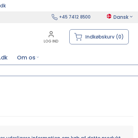
.dk
Dansk
+45 7412 8500
Indkøbskurv (0)
LOG IND
.dk
Om os