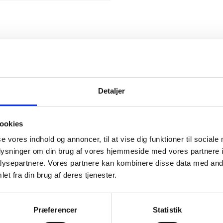
Snickers
Detaljer
ookies
se vores indhold og annoncer, til at vise dig funktioner til sociale
mation om
oplysninger om din brug af vores hjemmeside med vores partnere i
ysepartnere. Vores partnere kan kombinere disse data med andr
et fra din brug af deres tjenester.
il din virksomhed. Vi kan
ervice til en
Præferencer
Statistik