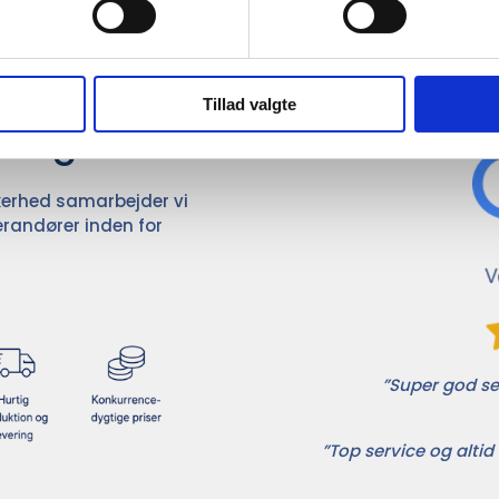
Det 
ører

Tillad valgte
dvalg
ikkerhed samarbejder vi
randører inden for
”Super god ser
”Top service og altid 