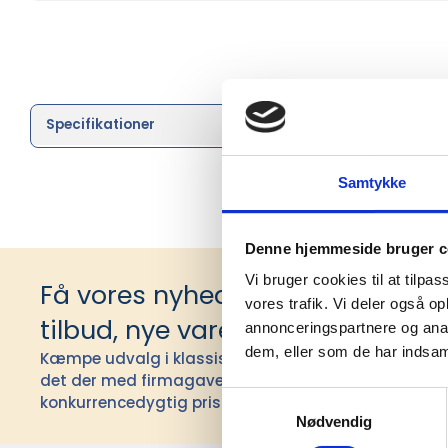
Specifikationer
Brand
Samtykke
Denne hjemmeside bruger c
Vi bruger cookies til at tilpas
Få vores nyhedsbrev med infor
vores trafik. Vi deler også 
tilbud, nye varer og andet godt
annonceringspartnere og anal
dem, eller som de har indsaml
Kæmpe udvalg i klassiske og nyskabende gaveidéer t
det der med firmagaver, og har ydet god personlig s
Samtykkevalg
konkurrencedygtig pris siden 1991.
Nødvendig