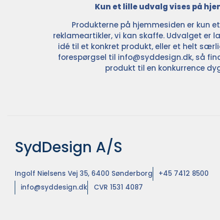
Kun et lille udvalg vises på h
Produkterne på hjemmesiden er kun et l
reklameartikler, vi kan skaffe. Udvalget er la
idé til et konkret produkt, eller et helt sær
forespørgsel til
info@syddesign.dk
, så fin
produkt til en konkurrence dyg
SydDesign A/S
Ingolf Nielsens Vej 35, 6400 Sønderborg
+45 7412 8500
info@syddesign.dk
CVR 1531 4087