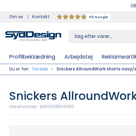
OB
Om os
Kontakt
På Google
Profilbeklædning
Arbejdstøj
Reklameartik
Du er her:
Forside
Snickers AllroundWork shorts navy/
Snickers AllroundWork
Varenummer:
SN61439504060