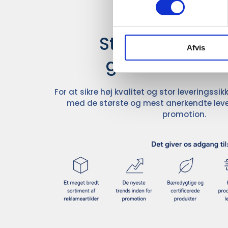
Stærke leverand
Afvis
giver større u
For at sikre høj kvalitet og stor leveringss
med de største og mest anerkendte leve
promotion.