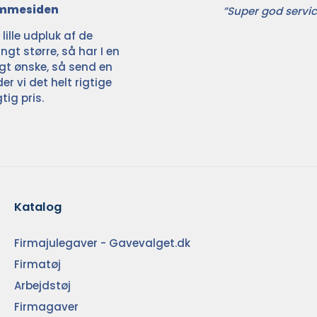
jemmesiden
”Super god servic
ille udpluk af de
ngt større, så har I en
ligt ønske, så send en
der vi det helt rigtige
tig pris.
Katalog
Firmajulegaver - Gavevalget.dk
Firmatøj
Arbejdstøj
Firmagaver