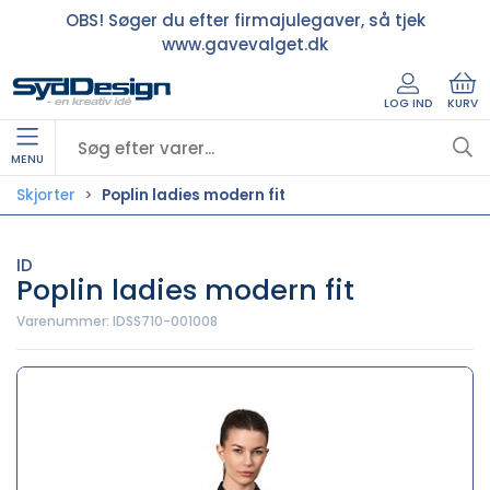
OBS! Søger du efter firmajulegaver, så tjek
www.gavevalget.dk
LOG IND
KURV
MENU
Skjorter
Poplin ladies modern fit
ID
Poplin ladies modern fit
Varenummer:
IDSS710-001008