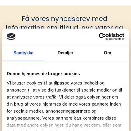
Få vores nyhedsbrev med
information om tilbud, nye varer og
andet godt
Kæmpe udvalg i klassiske og nyskabende gaveidéer
til din virksomhed. Vi kan det der med firmagaver, og
Samtykke
Detaljer
Om
har ydet god personlig service til en
konkurrencedygtig pris siden 1991.
Denne hjemmeside bruger cookies
Vi bruger cookies til at tilpasse vores indhold og
annoncer, til at vise dig funktioner til sociale medier og til
at analysere vores trafik. Vi deler også oplysninger om
din brug af vores hjemmeside med vores partnere inden
Tilmeld
for sociale medier, annonceringspartnere og
analysepartnere. Vores partnere kan kombinere disse
data med andre oplysninger, du har givet dem, eller som