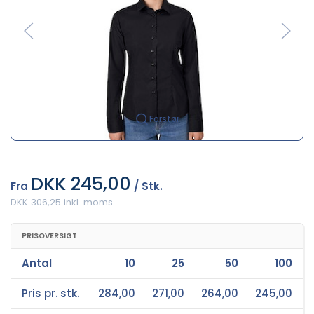
Forstør
DKK 245,00
Fra
/ Stk.
DKK 306,25 inkl. moms
PRISOVERSIGT
Antal
10
25
50
100
Pris pr. stk.
284,00
271,00
264,00
245,00