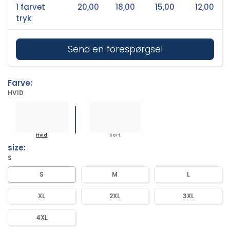
1 farvet
20,00
18,00
15,00
12,00
tryk
Send en forespørgsel
Farve:
HVID
Hvid
Sort
size:
S
S
M
L
XL
2XL
3XL
4XL