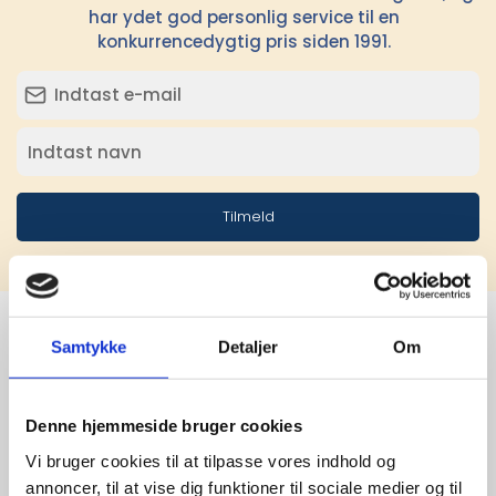
har ydet god personlig service til en
konkurrencedygtig pris siden 1991.
Tilmeld
Samtykke
Detaljer
Om
Stærke 
leverandører

Denne hjemmeside bruger cookies
Vi bruger cookies til at tilpasse vores indhold og
giver større 
annoncer, til at vise dig funktioner til sociale medier og til