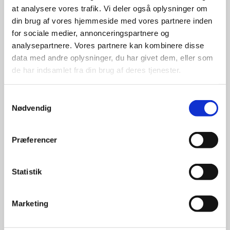
at analysere vores trafik. Vi deler også oplysninger om
udvalg
din brug af vores hjemmeside med vores partnere inden
for sociale medier, annonceringspartnere og
For at sikre høj kvalitet og stor
analysepartnere. Vores partnere kan kombinere disse
leveringssikkerhed samarbejder vi
data med andre oplysninger, du har givet dem, eller som
med de største og mest
de har indsamlet fra din brug af deres tjenester.
anerkendte leverandører inden for
promotion.
Samtykkevalg
Nødvendig
Præferencer
Kun et lille udvalg vises på
Statistik
hjemmesiden
Produkterne på hjemmesiden er
Marketing
kun et lille udpluk af de
reklameartikler, vi kan skaffe.