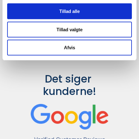
Udvalget er langt større, så har I en
idé til et konkret produkt, eller et
Tillad alle
helt særligt ønske, så send en
forespørgsel til
info@syddesign.dk
,
så finder vi det helt rigtige produkt
Tillad valgte
til en konkurrence dygtig pris.
Afvis
Det siger 
kunderne!