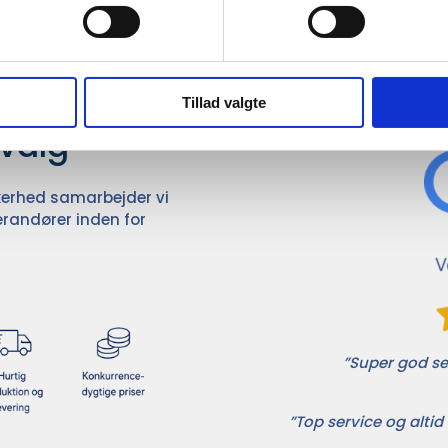
Det 
ører

Tillad valgte
dvalg
ikkerhed samarbejder vi
randører inden for
”Super god ser
”Top service og altid 