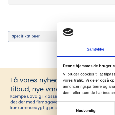
Specifikationer
Brand
Samtykke
Denne hjemmeside bruger c
Vi bruger cookies til at tilpas
Få vores nyhedsbrev med infor
vores trafik. Vi deler også 
annonceringspartnere og anal
tilbud, nye varer og andet godt
dem, eller som de har indsaml
Kæmpe udvalg i klassiske og nyskabende gaveidéer t
det der med firmagaver, og har ydet god personlig s
Samtykkevalg
konkurrencedygtig pris siden 1991.
Nødvendig