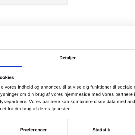
Seven Seas
Detaljer
ookies
se vores indhold og annoncer, til at vise dig funktioner til sociale
mation om
oplysninger om din brug af vores hjemmeside med vores partnere i
ysepartnere. Vores partnere kan kombinere disse data med andr
et fra din brug af deres tjenester.
il din virksomhed. Vi kan
ervice til en
Præferencer
Statistik