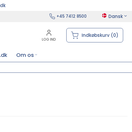
.dk
Dansk
+45 7412 8500
Indkøbskurv (0)
LOG IND
.dk
Om os