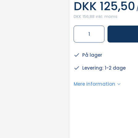
DKK 125,50
/
DKK 156,88 inkl. moms
På lager
Levering: 1-2 dage
Mere information