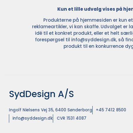
Kun et lille udvalg vises på h
Produkterne på hjemmesiden er kun et l
reklameartikler, vi kan skaffe. Udvalget er la
idé til et konkret produkt, eller et helt sær
forespørgsel til
info@syddesign.dk
, så fin
produkt til en konkurrence dyg
SydDesign A/S
Ingolf Nielsens Vej 35, 6400 Sønderborg
+45 7412 8500
info@syddesign.dk
CVR 1531 4087