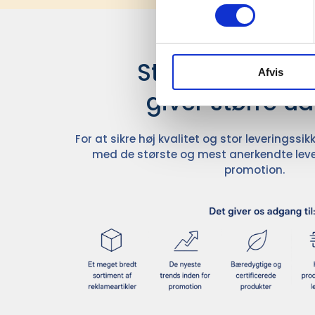
Stærke leverand
Afvis
giver større u
For at sikre høj kvalitet og stor leveringss
med de største og mest anerkendte leve
promotion.