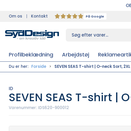
OB
Om os
Kontakt
På Google
Profilbeklædning
Arbejdstøj
Reklameartik
Du er her:
Forside
SEVEN SEAS T-shirt | O-neck Sort, 2XL
ID
SEVEN SEAS T-shirt | O
Varenummer:
IDS620-900012