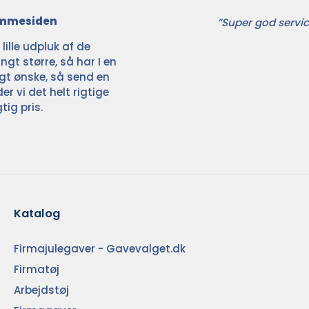
jemmesiden
”Super god servic
ille udpluk af de
ngt større, så har I en
ligt ønske, så send en
der vi det helt rigtige
tig pris.
Katalog
Firmajulegaver - Gavevalget.dk
Firmatøj
Arbejdstøj