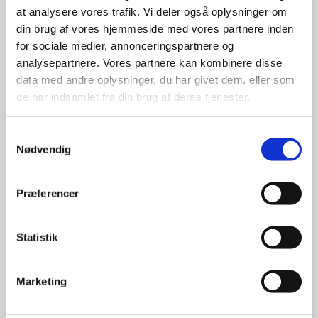
at analysere vores trafik. Vi deler også oplysninger om
udvalg
din brug af vores hjemmeside med vores partnere inden
for sociale medier, annonceringspartnere og
For at sikre høj kvalitet og stor
analysepartnere. Vores partnere kan kombinere disse
leveringssikkerhed samarbejder vi
data med andre oplysninger, du har givet dem, eller som
med de største og mest
de har indsamlet fra din brug af deres tjenester.
anerkendte leverandører inden for
promotion.
Samtykkevalg
Nødvendig
Præferencer
Kun et lille udvalg vises på
Statistik
hjemmesiden
Produkterne på hjemmesiden er
Marketing
kun et lille udpluk af de
reklameartikler, vi kan skaffe.