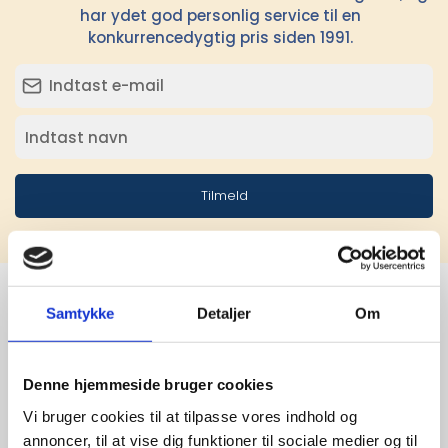
har ydet god personlig service til en
konkurrencedygtig pris siden 1991.
Tilmeld
Samtykke
Detaljer
Om
Stærke 
leverandører

Denne hjemmeside bruger cookies
Vi bruger cookies til at tilpasse vores indhold og
giver større 
annoncer, til at vise dig funktioner til sociale medier og til