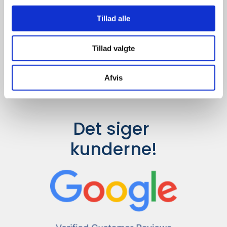
Udvalget er langt større, så har I en
idé til et konkret produkt, eller et
Tillad alle
helt særligt ønske, så send en
forespørgsel til
info@syddesign.dk
,
så finder vi det helt rigtige produkt
Tillad valgte
til en konkurrence dygtig pris.
Afvis
Det siger 
kunderne!