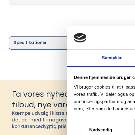
Specifikationer
Brand
Samtykke
Denne hjemmeside bruger c
Vi bruger cookies til at tilpas
Få vores nyhedsbrev med infor
vores trafik. Vi deler også 
annonceringspartnere og anal
tilbud, nye varer og andet godt
dem, eller som de har indsaml
Kæmpe udvalg i klassiske og nyskabende gaveidéer t
det der med firmagaver, og har ydet god personlig s
Samtykkevalg
konkurrencedygtig pris siden 1991.
Nødvendig