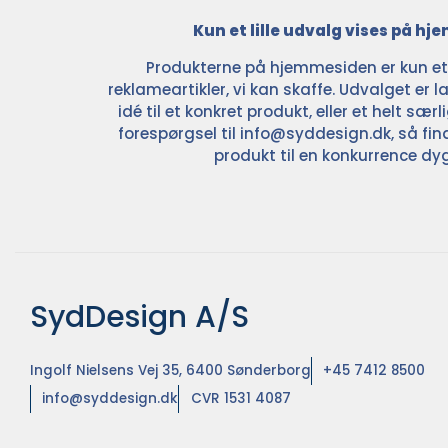
Kun et lille udvalg vises på h
Produkterne på hjemmesiden er kun et l
reklameartikler, vi kan skaffe. Udvalget er la
idé til et konkret produkt, eller et helt sær
forespørgsel til
info@syddesign.dk
, så fin
produkt til en konkurrence dyg
SydDesign A/S
Ingolf Nielsens Vej 35, 6400 Sønderborg
+45 7412 8500
info@syddesign.dk
CVR 1531 4087