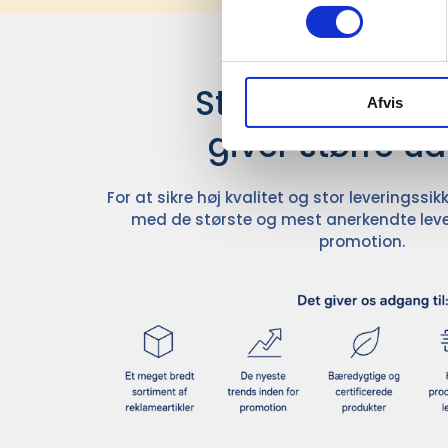
Stærke leverand
Afvis
giver større u
For at sikre høj kvalitet og stor leveringss
med de største og mest anerkendte leve
promotion.