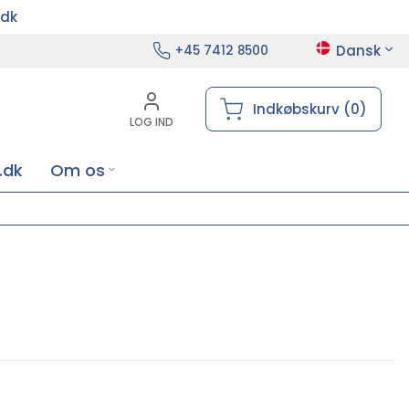
.dk
Dansk
+45 7412 8500
Indkøbskurv (0)
LOG IND
.dk
Om os