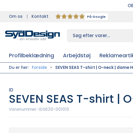
OB
Om os
Kontakt
På Google
Profilbeklædning
Arbejdstøj
Reklameartik
Du er her:
Forside
SEVEN SEAS T-shirt | O-neck | dame Hv
ID
SEVEN SEAS T-shirt | O
Varenummer:
IDS630-001010