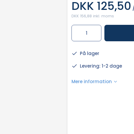
DKK 125,50
/
DKK 156,88 inkl. moms
På lager
Levering: 1-2 dage
Mere information