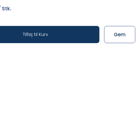
 Stk.
Tilføj til Kurv
Gem