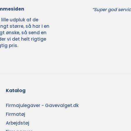
jemmesiden
”Super god servic
ille udpluk af de
ngt større, så har I en
ligt ønske, så send en
der vi det helt rigtige
tig pris.
Katalog
Firmajulegaver - Gavevalget.dk
Firmatøj
Arbejdstøj