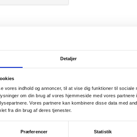
Seven Seas
Detaljer
ookies
se vores indhold og annoncer, til at vise dig funktioner til sociale
mation om
oplysninger om din brug af vores hjemmeside med vores partnere i
ysepartnere. Vores partnere kan kombinere disse data med andr
et fra din brug af deres tjenester.
il din virksomhed. Vi kan
ervice til en
Præferencer
Statistik