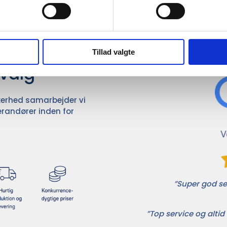
Det 
ører

Tillad valgte
dvalg
ikkerhed samarbejder vi
randører inden for
”Super god ser
”Top service og altid 