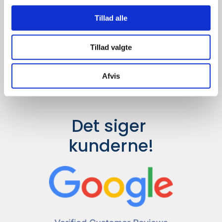
Udvalget er langt større, så har I en
idé til et konkret produkt, eller et
Tillad alle
helt særligt ønske, så send en
forespørgsel til
info@syddesign.dk
,
så finder vi det helt rigtige produkt
Tillad valgte
til en konkurrence dygtig pris.
Afvis
Det siger 
kunderne!