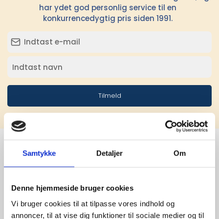
har ydet god personlig service til en
konkurrencedygtig pris siden 1991.
Tilmeld
Samtykke
Detaljer
Om
Stærke 
leverandører

Denne hjemmeside bruger cookies
Vi bruger cookies til at tilpasse vores indhold og
giver større 
annoncer, til at vise dig funktioner til sociale medier og til