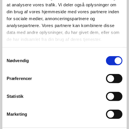
at analysere vores trafik. Vi deler også oplysninger om
udvalg
din brug af vores hjemmeside med vores partnere inden
for sociale medier, annonceringspartnere og
For at sikre høj kvalitet og stor
analysepartnere. Vores partnere kan kombinere disse
leveringssikkerhed samarbejder vi
data med andre oplysninger, du har givet dem, eller som
med de største og mest
de har indsamlet fra din brug af deres tjenester.
anerkendte leverandører inden for
promotion.
Samtykkevalg
Nødvendig
Præferencer
Kun et lille udvalg vises på
Statistik
hjemmesiden
Produkterne på hjemmesiden er
Marketing
kun et lille udpluk af de
reklameartikler, vi kan skaffe.