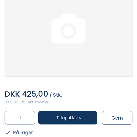
DKK 425,00
/ Stk.
DKK 531,25 inkl. moms
Tilføj til Kurv
Gem
På lager