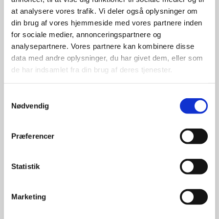
giver større 
at analysere vores trafik. Vi deler også oplysninger om
udvalg
din brug af vores hjemmeside med vores partnere inden
for sociale medier, annonceringspartnere og
analysepartnere. Vores partnere kan kombinere disse
For at sikre høj kvalitet og stor
leveringssikkerhed samarbejder vi
data med andre oplysninger, du har givet dem, eller som
med de største og mest
de har indsamlet fra din brug af deres tjenester.
anerkendte leverandører inden for
promotion.
Samtykkevalg
Nødvendig
Præferencer
Kun et lille udvalg vises på
Statistik
hjemmesiden
Produkterne på hjemmesiden er
Marketing
kun et lille udpluk af de
reklameartikler, vi kan skaffe.