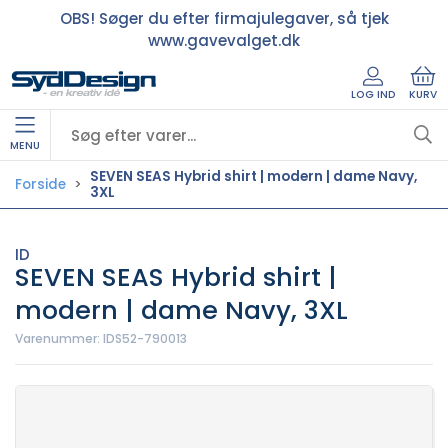
OBS! Søger du efter firmajulegaver, så tjek
www.gavevalget.dk
LOG IND
KURV
MENU
SEVEN SEAS Hybrid shirt | modern | dame Navy,
Forside
3XL
ID
SEVEN SEAS Hybrid shirt |
modern | dame Navy, 3XL
Varenummer:
IDS52-790013