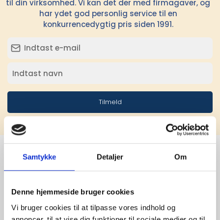
til din virksomhed. Vi kan det der med firmagaver, og
har ydet god personlig service til en
konkurrencedygtig pris siden 1991.
Tilmeld
Samtykke
Detaljer
Om
Stærke 
Denne hjemmeside bruger cookies
leverandører

Vi bruger cookies til at tilpasse vores indhold og
annoncer, til at vise dig funktioner til sociale medier og til