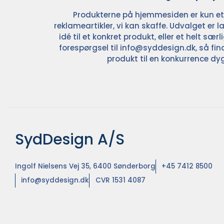
Produkterne på hjemmesiden er kun et l
reklameartikler, vi kan skaffe. Udvalget er la
idé til et konkret produkt, eller et helt sær
forespørgsel til
info@syddesign.dk
, så fin
produkt til en konkurrence dyg
SydDesign A/S
Ingolf Nielsens Vej 35, 6400 Sønderborg
+45 7412 8500
info@syddesign.dk
CVR 1531 4087