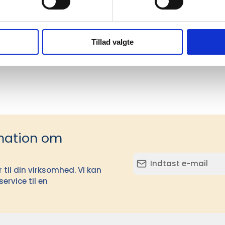
ficeringer
GRS
sesland
Kina
Tillad valgte
e
2310C, 430C, 7545C, 7599C, 4229C
mation om
il din virksomhed. Vi kan
ervice til en