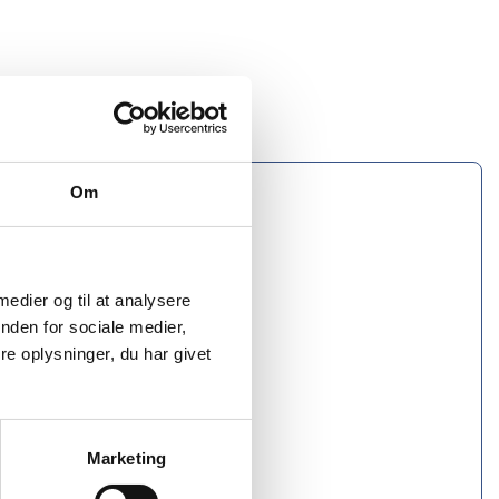
rsten, Skovgrøn
Om
 medier og til at analysere
nden for sociale medier,
e oplysninger, du har givet
Marketing