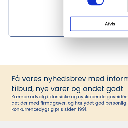
Miljøcerti
Oprindel
Afvis
PMS farv
Få vores nyhedsbrev med infor
tilbud, nye varer og andet godt
Kæmpe udvalg i klassiske og nyskabende gaveidéer t
det der med firmagaver, og har ydet god personlig s
konkurrencedygtig pris siden 1991.