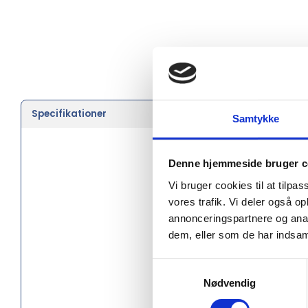
Specifikationer
Farve
Samtykke
Køn
Denne hjemmeside bruger c
Længde 
Vi bruger cookies til at tilpas
Højde (c
vores trafik. Vi deler også 
annonceringspartnere og anal
Taskestørr
dem, eller som de har indsaml
Materiale
Samtykkevalg
Nødvendig
Social au