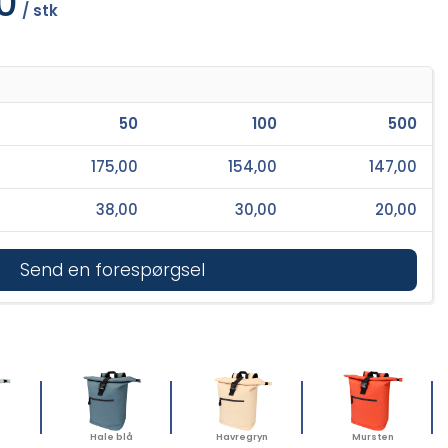
0
/ stk
50
100
500
175,00
154,00
147,00
38,00
30,00
20,00
Send en forespørgsel
Hale blå
Havregryn
Mursten