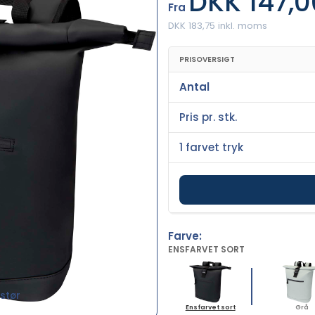
DKK 147,0
Fra
DKK 183,75 inkl. moms
PRISOVERSIGT
Antal
Pris pr. stk.
1 farvet tryk
Farve:
ENSFARVET SORT
stør
Ensfarvet sort
Grå