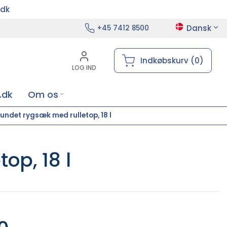
.dk
Dansk
+45 7412 8500
Indkøbskurv (0)
LOG IND
.dk
Om os
vundet rygsæk med rulletop, 18 l
op, 18 l