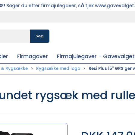
S! Søger du efter firmajulegaver, så tjek www.gavevalget
Søg
ler
Firmagaver
Firmajulegaver - Gavevalget
r & Rygsække
Rygsække med logo
Resi Plus 15" GRS gen
undet rygsæk med rullet