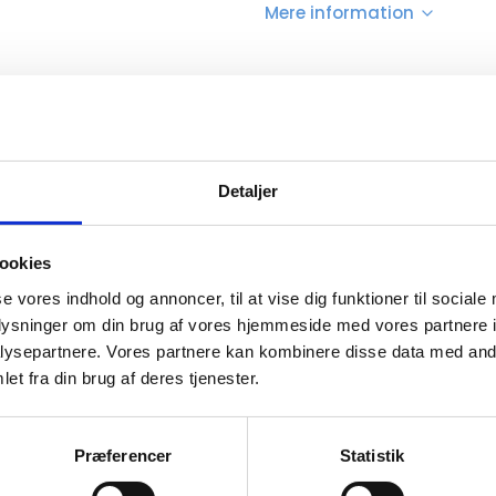
Mere information
Ensfarvet sort, Grå, Hale blå, Havregryn, Mu
Detaljer
Unisex
ookies
(cm)
29,00
se vores indhold og annoncer, til at vise dig funktioner til sociale
m)
56,00
oplysninger om din brug af vores hjemmeside med vores partnere i
ysepartnere. Vores partnere kan kombinere disse data med andr
else i liter
18
et fra din brug af deres tjenester.
GRS recycled PU
Præferencer
Statistik
dit
BSCI