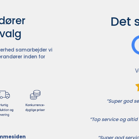
Det 
ører

dvalg
ikkerhed samarbejder vi
randører inden for
”Super god ser
”Top service og altid 
jemmesiden
”Super god servic