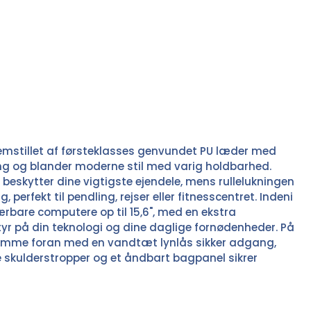
remstillet af førsteklasses genvundet PU læder med
g og blander moderne stil med varig holdbarhed.
beskytter dine vigtigste ejendele, mens rullelukningen
, perfekt til pendling, rejser eller fitnesscentret. Indeni
bærbare computere op til 15,6", med en ekstra
tyr på din teknologi og dine daglige fornødenheder. På
lomme foran med en vandtæt lynlås sikker adgang,
e skulderstropper og et åndbart bagpanel sikrer