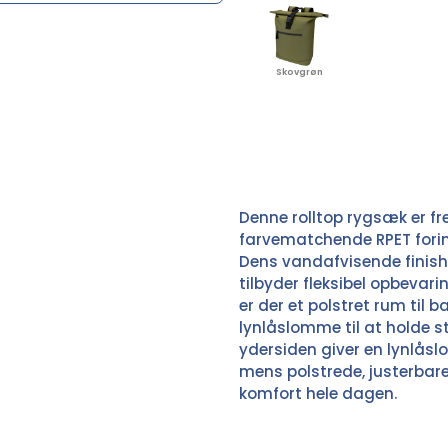
Skovgrøn
Denne rolltop rygsæk er f
farvematchende RPET forin
Dens vandafvisende finish 
tilbyder fleksibel opbevaring
er der et polstret rum til 
lynlåslomme til at holde s
ydersiden giver en lynlås
mens polstrede, justerbar
komfort hele dagen.