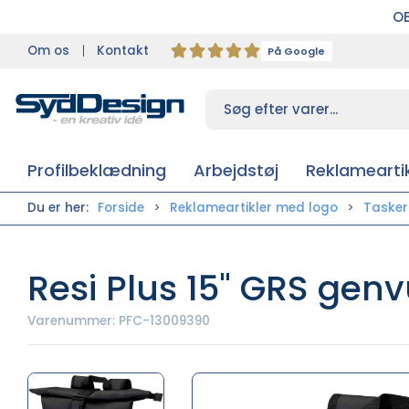
OB
Om os
Kontakt
På Google
Profilbeklædning
Arbejdstøj
Reklameartik
Du er her:
Forside
Reklameartikler med logo
Taske
Resi Plus 15" GRS genv
Varenummer:
PFC-13009390