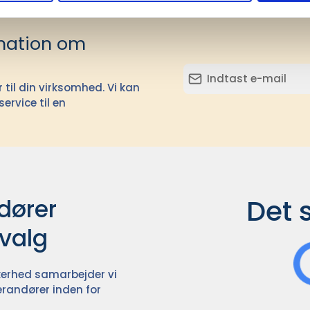
mation om
il din virksomhed. Vi kan
ervice til en
Det 
ører

dvalg
ikkerhed samarbejder vi
randører inden for