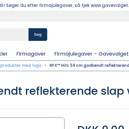
S! Søger du efter firmajulegaver, så tjek www.gavevalget
Søg
ler
Firmagaver
Firmajulegaver - Gavevalget
sprodukter med logo
RFX™ Hitz 34 cm godkendt reflekterend
ndt reflekterende slap