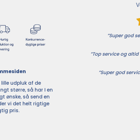
”Super god ser
”Top service og altid 
jemmesiden
”Super god servic
ille udpluk af de
ngt større, så har I en
ligt ønske, så send en
der vi det helt rigtige
tig pris.