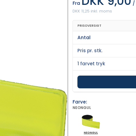
DKK 9,00
Fra
/
DKK 11,25 inkl. moms
PRISOVERSIGT
Antal
Pris pr. stk.
1 farvet tryk
Farve:
NEONGUL
NEONGUL