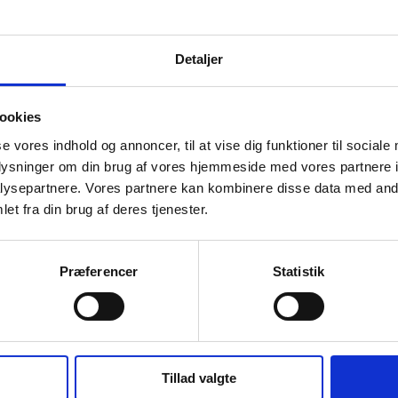
Detaljer
Neongul
RFX™
ookies
se vores indhold og annoncer, til at vise dig funktioner til sociale
(cm)
34,00
oplysninger om din brug af vores hjemmeside med vores partnere i
PVC
ysepartnere. Vores partnere kan kombinere disse data med andr
et fra din brug af deres tjenester.
dit
BSCI
sesland
Litauen
Præferencer
Statistik
e
803C
Tillad valgte