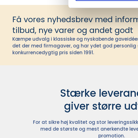
Få vores nyhedsbrev med infor
tilbud, nye varer og andet godt
Kæmpe udvalg i klassiske og nyskabende gaveidéer t
det der med firmagaver, og har ydet god personlig s
konkurrencedygtig pris siden 1991.
Stærke leverand
giver større u
For at sikre høj kvalitet og stor leveringss
med de største og mest anerkendte leve
promotion.