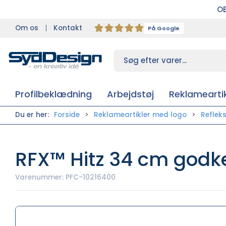
OB
Om os
Kontakt
På Google
Profilbeklædning
Arbejdstøj
Reklameartik
Du er her:
Forside
Reklameartikler med logo
Reflek
RFX™ Hitz 34 cm godke
Varenummer:
PFC-10216400