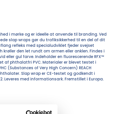
ghed i mørke og er ideelle at anvende til branding. Ved
ede slap wraps gør du trafiksikkerhed til en del af dit
flang refleks med specialudviklet fjeder svejset
h krøller den let rundt om armen eller anklen. Findes i
hvid eller gul farve. Indeholder en fluorescerende RFX™
et af phthalatfri PVC. Materialer er blevet testet i
HC (Substances of Very High Concern) REACH
 phthalater. Slap wrap er CE-testet og godkendt i
 2. Leveres med informationsark. Fremstillet i Europa.