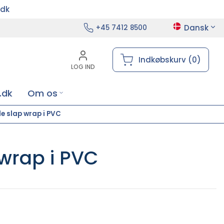
.dk
Dansk
+45 7412 8500
Indkøbskurv (0)
LOG IND
.dk
Om os
e slap wrap i PVC
 wrap i PVC