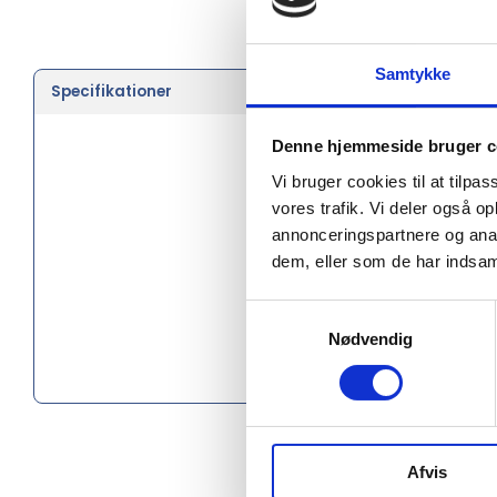
Samtykke
Specifikationer
Farve
Brand
Denne hjemmeside bruger c
Vi bruger cookies til at tilpas
Længde 
vores trafik. Vi deler også 
Materiale
annonceringspartnere og anal
dem, eller som de har indsaml
Social au
Samtykkevalg
Oprindel
Nødvendig
PMS farv
Afvis