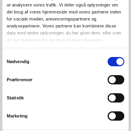
at analysere vores trafik. Vi deler også oplysninger om
udvalg
din brug af vores hjemmeside med vores partnere inden
for sociale medier, annonceringspartnere og
For at sikre høj kvalitet og stor
analysepartnere. Vores partnere kan kombinere disse
leveringssikkerhed samarbejder vi
data med andre oplysninger, du har givet dem, eller som
med de største og mest
de har indsamlet fra din brug af deres tjenester.
anerkendte leverandører inden for
promotion.
Samtykkevalg
Nødvendig
Præferencer
Kun et lille udvalg vises på
Statistik
hjemmesiden
Produkterne på hjemmesiden er
Marketing
kun et lille udpluk af de
reklameartikler, vi kan skaffe.