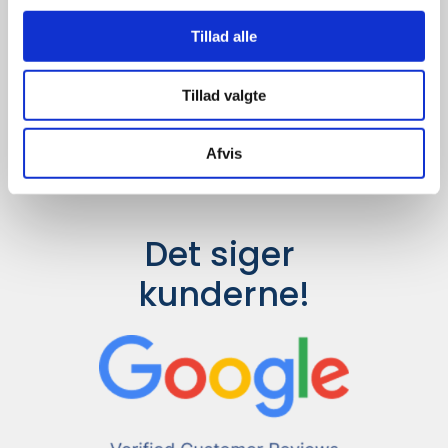
Udvalget er langt større, så har I en
idé til et konkret produkt, eller et
Tillad alle
helt særligt ønske, så send en
forespørgsel til
info@syddesign.dk
,
så finder vi det helt rigtige produkt
Tillad valgte
til en konkurrence dygtig pris.
Afvis
Det siger 
kunderne!