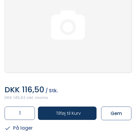
DKK 116,50
/ Stk.
DKK 145,63 inkl. moms
Tilføj til Kurv
Gem
På lager