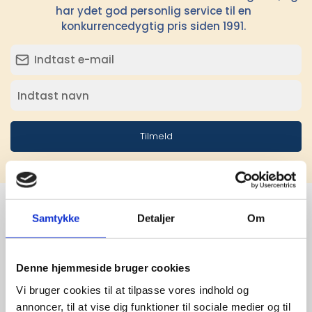
har ydet god personlig service til en
konkurrencedygtig pris siden 1991.
Tilmeld
Samtykke
Detaljer
Om
Stærke 
leverandører

Denne hjemmeside bruger cookies
Vi bruger cookies til at tilpasse vores indhold og
giver større 
annoncer, til at vise dig funktioner til sociale medier og til