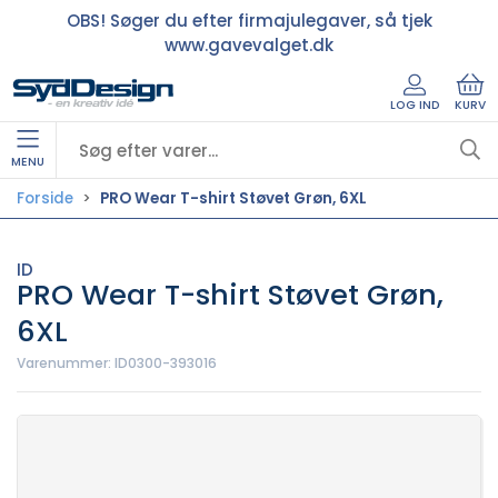
OBS! Søger du efter firmajulegaver, så tjek
www.gavevalget.dk
LOG IND
KURV
MENU
Forside
PRO Wear T-shirt Støvet Grøn, 6XL
ID
PRO Wear T-shirt Støvet Grøn,
6XL
Varenummer:
ID0300-393016