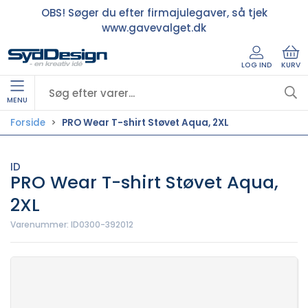
OBS! Søger du efter firmajulegaver, så tjek
www.gavevalget.dk
LOG IND
KURV
MENU
Forside
PRO Wear T-shirt Støvet Aqua, 2XL
ID
PRO Wear T-shirt Støvet Aqua,
2XL
Varenummer:
ID0300-392012