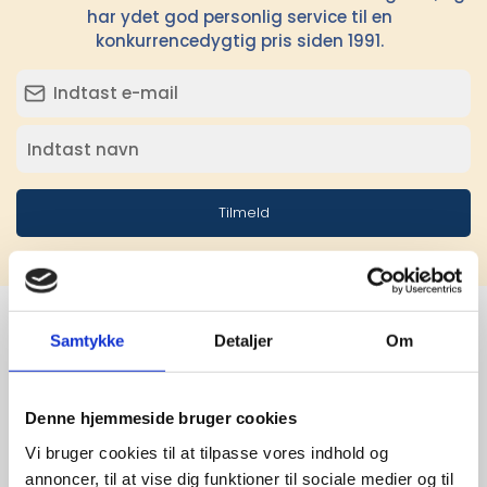
har ydet god personlig service til en
konkurrencedygtig pris siden 1991.
Tilmeld
Samtykke
Detaljer
Om
Stærke 
leverandører

Denne hjemmeside bruger cookies
Vi bruger cookies til at tilpasse vores indhold og
giver større 
annoncer, til at vise dig funktioner til sociale medier og til