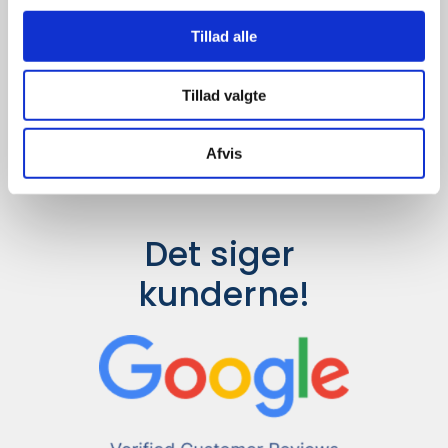
Udvalget er langt større, så har I en
idé til et konkret produkt, eller et
Tillad alle
helt særligt ønske, så send en
forespørgsel til
info@syddesign.dk
,
så finder vi det helt rigtige produkt
Tillad valgte
til en konkurrence dygtig pris.
Afvis
Det siger 
kunderne!