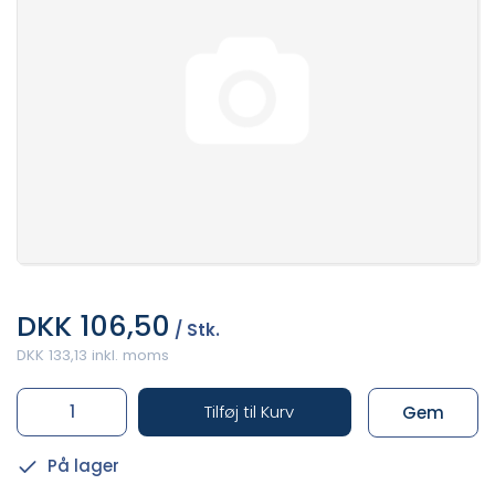
DKK 106,50
/ Stk.
DKK 133,13 inkl. moms
Tilføj til Kurv
Gem
På lager