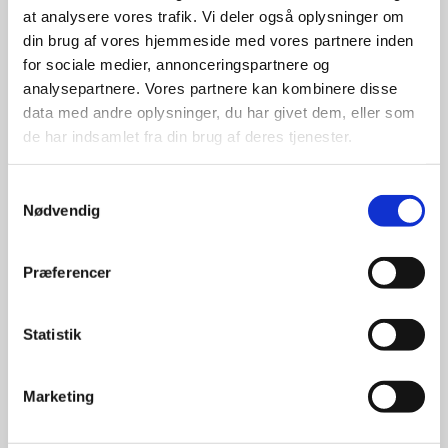
at analysere vores trafik. Vi deler også oplysninger om
udvalg
din brug af vores hjemmeside med vores partnere inden
for sociale medier, annonceringspartnere og
For at sikre høj kvalitet og stor
analysepartnere. Vores partnere kan kombinere disse
leveringssikkerhed samarbejder vi
data med andre oplysninger, du har givet dem, eller som
med de største og mest
de har indsamlet fra din brug af deres tjenester.
anerkendte leverandører inden for
promotion.
Samtykkevalg
Nødvendig
Præferencer
Kun et lille udvalg vises på
Statistik
hjemmesiden
Produkterne på hjemmesiden er
Marketing
kun et lille udpluk af de
reklameartikler, vi kan skaffe.