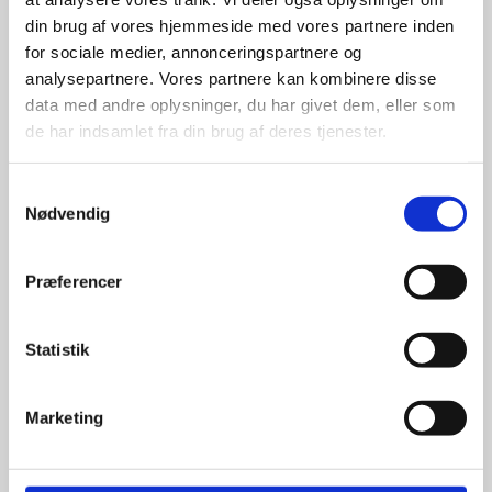
din brug af vores hjemmeside med vores partnere inden
for sociale medier, annonceringspartnere og
For at sikre høj kvalitet og stor
leveringssikkerhed samarbejder vi
analysepartnere. Vores partnere kan kombinere disse
med de største og mest
data med andre oplysninger, du har givet dem, eller som
anerkendte leverandører inden for
de har indsamlet fra din brug af deres tjenester.
promotion.
Samtykkevalg
Nødvendig
Præferencer
Kun et lille udvalg vises på
hjemmesiden
Statistik
Produkterne på hjemmesiden er
kun et lille udpluk af de
Marketing
reklameartikler, vi kan skaffe.
Udvalget er langt større, så har I en
idé til et konkret produkt, eller et