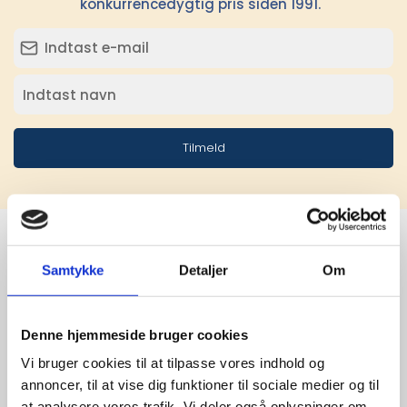
konkurrencedygtig pris siden 1991.
Tilmeld
Samtykke
Detaljer
Om
Stærke 
leverandører

Denne hjemmeside bruger cookies
giver større 
Vi bruger cookies til at tilpasse vores indhold og
annoncer, til at vise dig funktioner til sociale medier og til
udvalg
at analysere vores trafik. Vi deler også oplysninger om