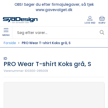
OBS! Søger du efter firmajulegaver, så tjek
www.gavevalget.dk
LOG IND
KURV
MENU
Forside
PRO Wear T-shirt Koks grå, S
ID
PRO Wear T-shirt Koks grå, S
Varenummer:
ID0300-295008