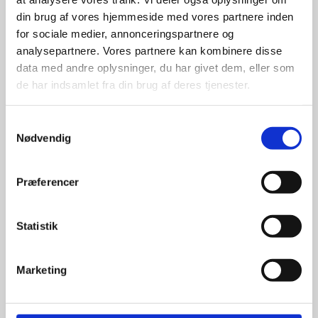
din brug af vores hjemmeside med vores partnere inden
for sociale medier, annonceringspartnere og
For at sikre høj kvalitet og stor
leveringssikkerhed samarbejder vi
analysepartnere. Vores partnere kan kombinere disse
med de største og mest
data med andre oplysninger, du har givet dem, eller som
anerkendte leverandører inden for
de har indsamlet fra din brug af deres tjenester.
promotion.
Samtykkevalg
Nødvendig
Præferencer
Kun et lille udvalg vises på
hjemmesiden
Statistik
Produkterne på hjemmesiden er
kun et lille udpluk af de
Marketing
reklameartikler, vi kan skaffe.
Udvalget er langt større, så har I en
idé til et konkret produkt, eller et