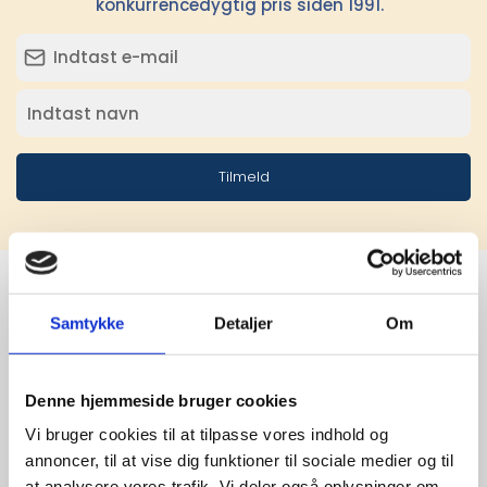
konkurrencedygtig pris siden 1991.
Tilmeld
Samtykke
Detaljer
Om
Stærke 
leverandører

Denne hjemmeside bruger cookies
giver større 
Vi bruger cookies til at tilpasse vores indhold og
annoncer, til at vise dig funktioner til sociale medier og til
udvalg
at analysere vores trafik. Vi deler også oplysninger om