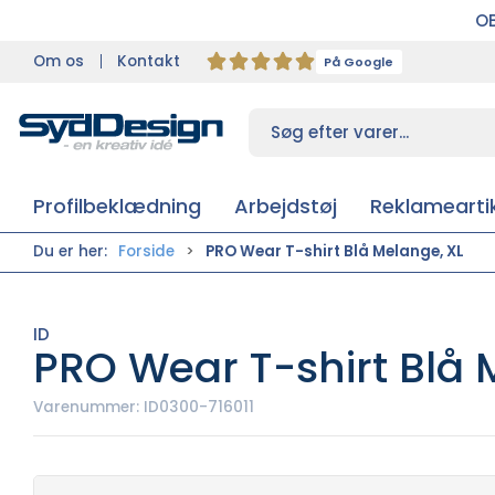
OB
Om os
Kontakt
På Google
Profilbeklædning
Arbejdstøj
Reklameartik
Du er her:
Forside
PRO Wear T-shirt Blå Melange, XL
ID
PRO Wear T-shirt Blå 
Varenummer:
ID0300-716011