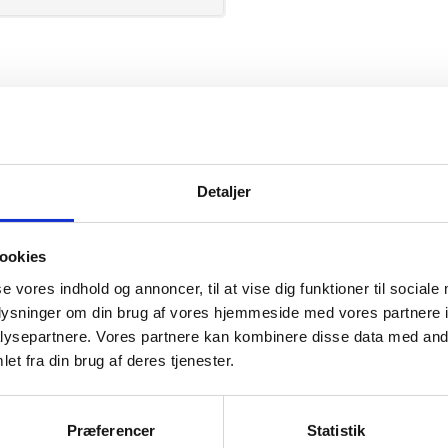
PRO Wear
Detaljer
ookies
se vores indhold og annoncer, til at vise dig funktioner til sociale
mation om
oplysninger om din brug af vores hjemmeside med vores partnere i
ysepartnere. Vores partnere kan kombinere disse data med andr
et fra din brug af deres tjenester.
il din virksomhed. Vi kan
ervice til en
Præferencer
Statistik