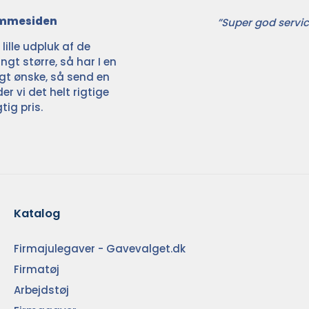
jemmesiden
”Super god servic
ille udpluk af de
ngt større, så har I en
ligt ønske, så send en
der vi det helt rigtige
tig pris.
Katalog
Firmajulegaver - Gavevalget.dk
Firmatøj
Arbejdstøj