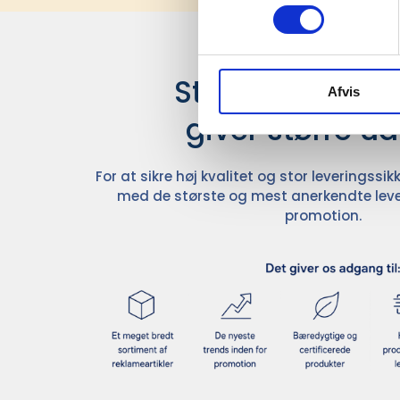
Stærke leverand
Afvis
giver større u
For at sikre høj kvalitet og stor leveringss
med de største og mest anerkendte leve
promotion.