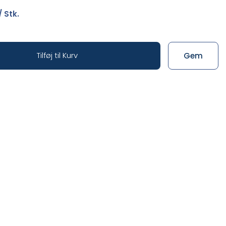
/ Stk.
Tilføj til Kurv
Gem