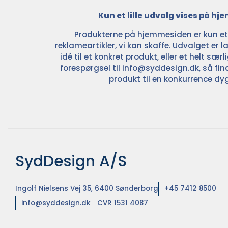
Kun et lille udvalg vises på h
Produkterne på hjemmesiden er kun et l
reklameartikler, vi kan skaffe. Udvalget er la
idé til et konkret produkt, eller et helt sær
forespørgsel til
info@syddesign.dk
, så fin
produkt til en konkurrence dyg
SydDesign A/S
Ingolf Nielsens Vej 35, 6400 Sønderborg
+45 7412 8500
info@syddesign.dk
CVR 1531 4087