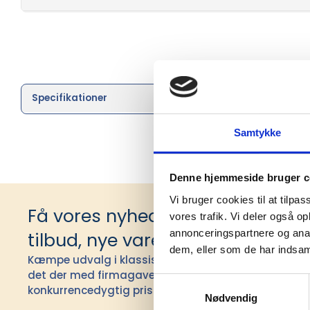
Specifikationer
Brand
Samtykke
Denne hjemmeside bruger c
Vi bruger cookies til at tilpas
Få vores nyhedsbrev med infor
vores trafik. Vi deler også 
annonceringspartnere og anal
tilbud, nye varer og andet godt
dem, eller som de har indsaml
Kæmpe udvalg i klassiske og nyskabende gaveidéer t
det der med firmagaver, og har ydet god personlig s
Samtykkevalg
konkurrencedygtig pris siden 1991.
Nødvendig