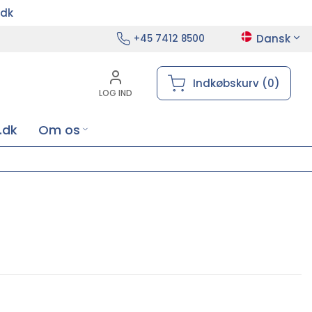
.dk
Dansk
+45 7412 8500
Indkøbskurv (0)
LOG IND
.dk
Om os