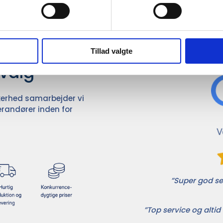
Det 
ører

Tillad valgte
dvalg
ikkerhed samarbejder vi
randører inden for
”Super god ser
”Top service og altid 