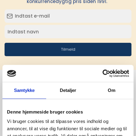
konkurrencedygtig pris siden 1991.
Tilmeld
Samtykke
Detaljer
Om
Stærke 
leverandører

Denne hjemmeside bruger cookies
giver større 
Vi bruger cookies til at tilpasse vores indhold og
annoncer, til at vise dig funktioner til sociale medier og til
udvalg
at analysere vores trafik. Vi deler også oplysninger om