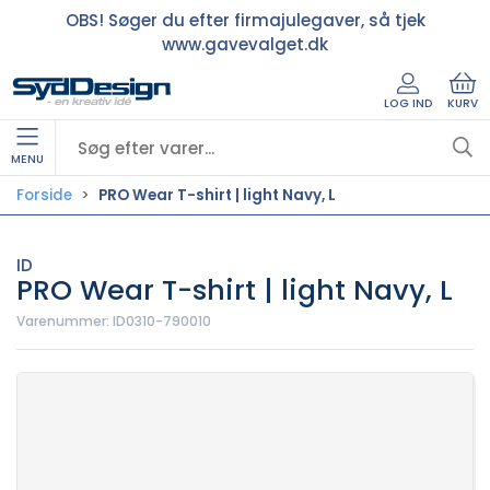
OBS! Søger du efter firmajulegaver, så tjek
www.gavevalget.dk
LOG IND
KURV
MENU
Forside
PRO Wear T-shirt | light Navy, L
ID
PRO Wear T-shirt | light Navy, L
Varenummer:
ID0310-790010