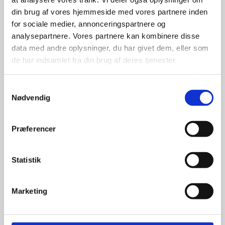
din brug af vores hjemmeside med vores partnere inden
for sociale medier, annonceringspartnere og
For at sikre høj kvalitet og stor
leveringssikkerhed samarbejder vi
analysepartnere. Vores partnere kan kombinere disse
med de største og mest
data med andre oplysninger, du har givet dem, eller som
anerkendte leverandører inden for
de har indsamlet fra din brug af deres tjenester.
promotion.
Samtykkevalg
Nødvendig
Præferencer
Kun et lille udvalg vises på
hjemmesiden
Statistik
Produkterne på hjemmesiden er
kun et lille udpluk af de
Marketing
reklameartikler, vi kan skaffe.
Udvalget er langt større, så har I en
idé til et konkret produkt, eller et