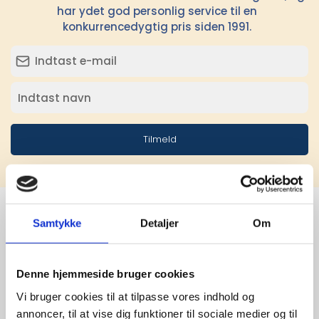
har ydet god personlig service til en
konkurrencedygtig pris siden 1991.
Tilmeld
Samtykke
Detaljer
Om
Stærke 
leverandører

Denne hjemmeside bruger cookies
Vi bruger cookies til at tilpasse vores indhold og
giver større 
annoncer, til at vise dig funktioner til sociale medier og til