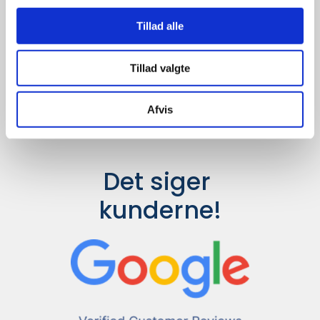
Udvalget er langt større, så har I en
idé til et konkret produkt, eller et
Tillad alle
helt særligt ønske, så send en
forespørgsel til
info@syddesign.dk
,
så finder vi det helt rigtige produkt
Tillad valgte
til en konkurrence dygtig pris.
Afvis
Det siger 
kunderne!