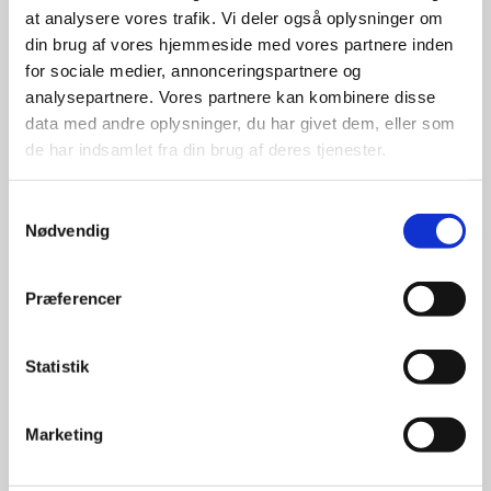
at analysere vores trafik. Vi deler også oplysninger om
udvalg
din brug af vores hjemmeside med vores partnere inden
for sociale medier, annonceringspartnere og
For at sikre høj kvalitet og stor
analysepartnere. Vores partnere kan kombinere disse
leveringssikkerhed samarbejder vi
data med andre oplysninger, du har givet dem, eller som
med de største og mest
de har indsamlet fra din brug af deres tjenester.
anerkendte leverandører inden for
promotion.
Samtykkevalg
Nødvendig
Præferencer
Kun et lille udvalg vises på
Statistik
hjemmesiden
Produkterne på hjemmesiden er
Marketing
kun et lille udpluk af de
reklameartikler, vi kan skaffe.