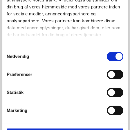
din brug af vores hjemmeside med vores partnere inden
for sociale medier, annonceringspartnere og
For at sikre høj kvalitet og stor
leveringssikkerhed samarbejder vi
analysepartnere. Vores partnere kan kombinere disse
med de største og mest
data med andre oplysninger, du har givet dem, eller som
anerkendte leverandører inden for
de har indsamlet fra din brug af deres tjenester.
promotion.
Samtykkevalg
Nødvendig
Præferencer
Kun et lille udvalg vises på
hjemmesiden
Statistik
Produkterne på hjemmesiden er
kun et lille udpluk af de
Marketing
reklameartikler, vi kan skaffe.
Udvalget er langt større, så har I en
idé til et konkret produkt, eller et