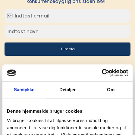
konkurrencedygtig pris siden 1991.
Tilmeld
Samtykke
Detaljer
Om
Stærke 
leverandører

Denne hjemmeside bruger cookies
giver større 
Vi bruger cookies til at tilpasse vores indhold og
annoncer, til at vise dig funktioner til sociale medier og til
udvalg
at analysere vores trafik. Vi deler også oplysninger om