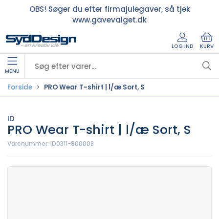
OBS! Søger du efter firmajulegaver, så tjek
www.gavevalget.dk
LOG IND
KURV
MENU
Forside
PRO Wear T-shirt | l/æ Sort, S
ID
PRO Wear T-shirt | l/æ Sort, S
Varenummer:
ID0311-900008