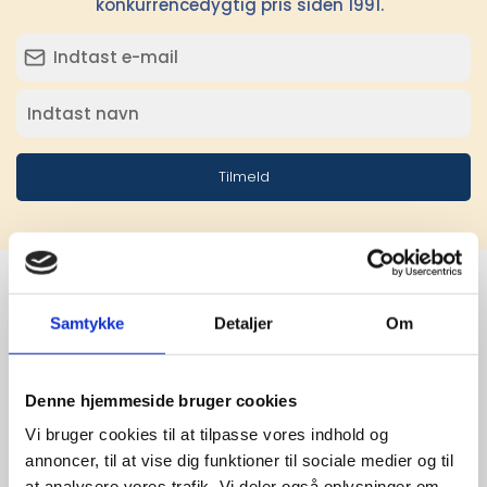
konkurrencedygtig pris siden 1991.
Tilmeld
Samtykke
Detaljer
Om
Stærke 
leverandører

Denne hjemmeside bruger cookies
giver større 
Vi bruger cookies til at tilpasse vores indhold og
annoncer, til at vise dig funktioner til sociale medier og til
udvalg
at analysere vores trafik. Vi deler også oplysninger om