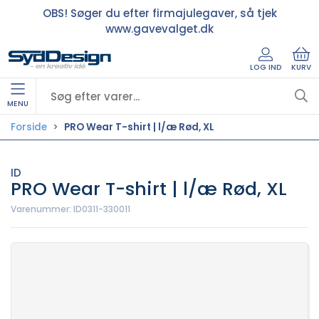
OBS! Søger du efter firmajulegaver, så tjek
www.gavevalget.dk
LOG IND
KURV
MENU
Forside
PRO Wear T-shirt | l/æ Rød, XL
ID
PRO Wear T-shirt | l/æ Rød, XL
Varenummer:
ID0311-330011