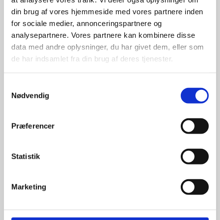
din brug af vores hjemmeside med vores partnere inden
for sociale medier, annonceringspartnere og
For at sikre høj kvalitet og stor
leveringssikkerhed samarbejder vi
analysepartnere. Vores partnere kan kombinere disse
med de største og mest
data med andre oplysninger, du har givet dem, eller som
anerkendte leverandører inden for
de har indsamlet fra din brug af deres tjenester.
promotion.
Samtykkevalg
Nødvendig
Præferencer
Kun et lille udvalg vises på
hjemmesiden
Statistik
Produkterne på hjemmesiden er
kun et lille udpluk af de
Marketing
reklameartikler, vi kan skaffe.
Udvalget er langt større, så har I en
idé til et konkret produkt, eller et