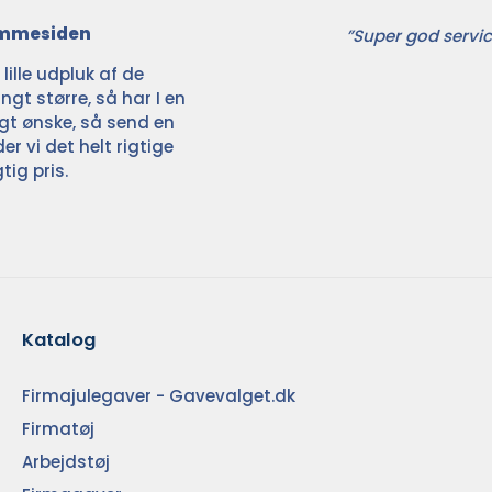
jemmesiden
”Super god servic
ille udpluk af de
ngt større, så har I en
ligt ønske, så send en
der vi det helt rigtige
tig pris.
Katalog
Firmajulegaver - Gavevalget.dk
Firmatøj
Arbejdstøj