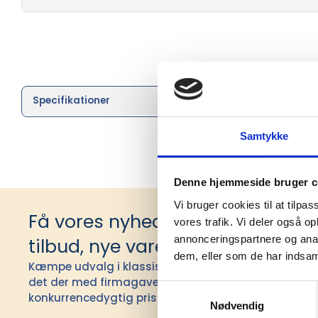
Specifikationer
Brand
Samtykke
Denne hjemmeside bruger c
Vi bruger cookies til at tilpas
Få vores nyhedsbrev med infor
vores trafik. Vi deler også 
annonceringspartnere og anal
tilbud, nye varer og andet godt
dem, eller som de har indsaml
Kæmpe udvalg i klassiske og nyskabende gaveidéer t
det der med firmagaver, og har ydet god personlig s
Samtykkevalg
konkurrencedygtig pris siden 1991.
Nødvendig