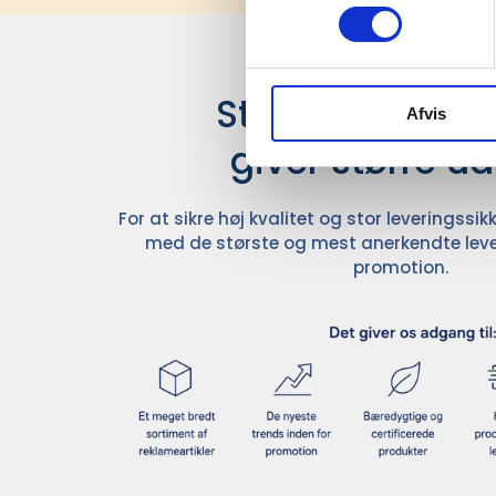
Stærke leverand
Afvis
giver større u
For at sikre høj kvalitet og stor leveringss
med de største og mest anerkendte leve
promotion.