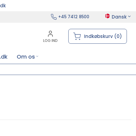
.dk
Dansk
+45 7412 8500
Indkøbskurv (0)
LOG IND
.dk
Om os