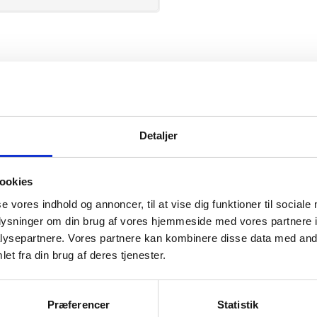
PRO Wear
Detaljer
ookies
se vores indhold og annoncer, til at vise dig funktioner til sociale
mation om
oplysninger om din brug af vores hjemmeside med vores partnere i
ysepartnere. Vores partnere kan kombinere disse data med andr
et fra din brug af deres tjenester.
il din virksomhed. Vi kan
ervice til en
Præferencer
Statistik