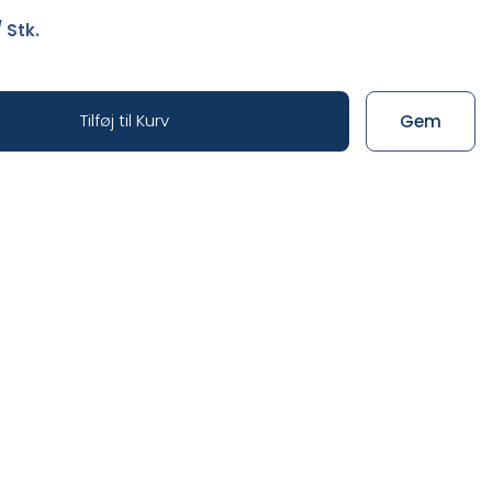
 Stk.
Tilføj til Kurv
Gem