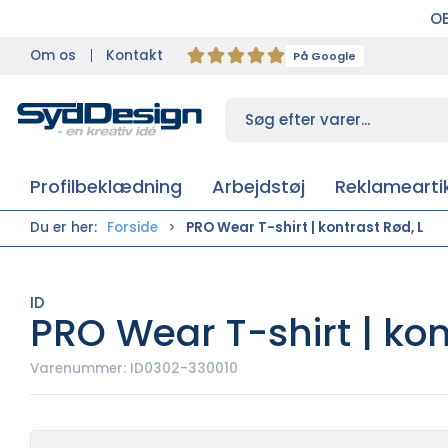
OB
Om os
Kontakt
På Google
Profilbeklædning
Arbejdstøj
Reklameartik
Du er her:
Forside
PRO Wear T-shirt | kontrast Rød, L
ID
PRO Wear T-shirt | kon
Varenummer:
ID0302-330010