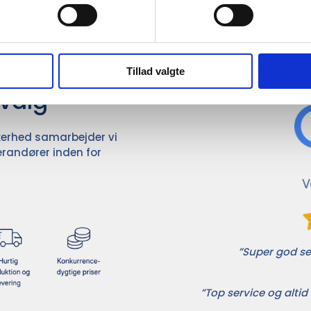
Det 
ører

Tillad valgte
dvalg
ikkerhed samarbejder vi
randører inden for
”Super god ser
”Top service og altid 