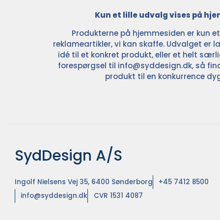
Kun et lille udvalg vises på h
Produkterne på hjemmesiden er kun et l
reklameartikler, vi kan skaffe. Udvalget er la
idé til et konkret produkt, eller et helt sær
forespørgsel til
info@syddesign.dk
, så fin
produkt til en konkurrence dyg
SydDesign A/S
Ingolf Nielsens Vej 35, 6400 Sønderborg
+45 7412 8500
info@syddesign.dk
CVR 1531 4087