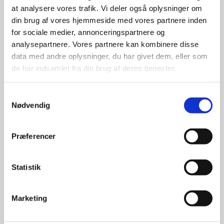
at analysere vores trafik. Vi deler også oplysninger om
udvalg
din brug af vores hjemmeside med vores partnere inden
for sociale medier, annonceringspartnere og
For at sikre høj kvalitet og stor
analysepartnere. Vores partnere kan kombinere disse
leveringssikkerhed samarbejder vi
data med andre oplysninger, du har givet dem, eller som
med de største og mest
de har indsamlet fra din brug af deres tjenester.
anerkendte leverandører inden for
promotion.
Samtykkevalg
Nødvendig
Præferencer
Kun et lille udvalg vises på
Statistik
hjemmesiden
Produkterne på hjemmesiden er
Marketing
kun et lille udpluk af de
reklameartikler, vi kan skaffe.