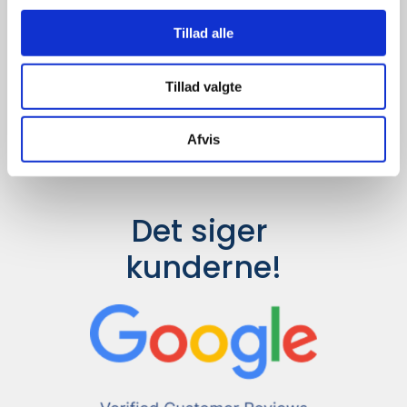
Udvalget er langt større, så har I en
idé til et konkret produkt, eller et
Tillad alle
helt særligt ønske, så send en
forespørgsel til
info@syddesign.dk
,
så finder vi det helt rigtige produkt
Tillad valgte
til en konkurrence dygtig pris.
Afvis
Det siger 
kunderne!