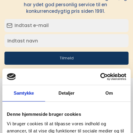
har ydet god personlig service til en
konkurrencedygtig pris siden 1991.
Tilmeld
Samtykke
Detaljer
Om
Stærke 
leverandører

Denne hjemmeside bruger cookies
Vi bruger cookies til at tilpasse vores indhold og
giver større 
annoncer, til at vise dig funktioner til sociale medier og til