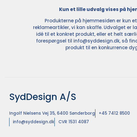
Kun et lille udvalg vises på h
Produkterne på hjemmesiden er kun et l
reklameartikler, vi kan skaffe. Udvalget er la
idé til et konkret produkt, eller et helt sær
forespørgsel til
info@syddesign.dk
, så fin
produkt til en konkurrence dyg
SydDesign A/S
Ingolf Nielsens Vej 35, 6400 Sønderborg
+45 7412 8500
info@syddesign.dk
CVR 1531 4087