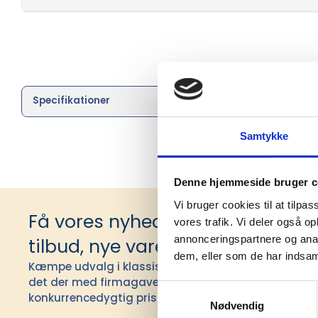
Specifikationer
Brand
Samtykke
Denne hjemmeside bruger c
Vi bruger cookies til at tilpas
Få vores nyhedsbrev med infor
vores trafik. Vi deler også 
annonceringspartnere og anal
tilbud, nye varer og andet godt
dem, eller som de har indsaml
Kæmpe udvalg i klassiske og nyskabende gaveidéer t
det der med firmagaver, og har ydet god personlig s
Samtykkevalg
konkurrencedygtig pris siden 1991.
Nødvendig