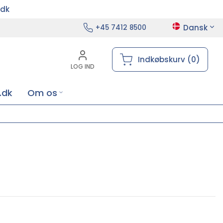
.dk
Dansk
+45 7412 8500
Indkøbskurv (0)
LOG IND
.dk
Om os