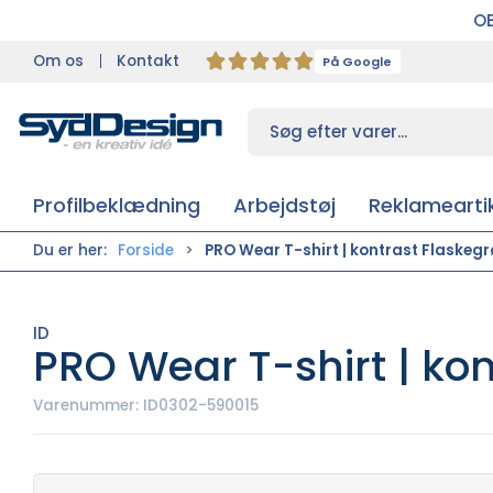
OB
Om os
Kontakt
På Google
Profilbeklædning
Arbejdstøj
Reklameartik
Du er her:
Forside
PRO Wear T-shirt | kontrast Flaskegr
ID
PRO Wear T-shirt | kon
Varenummer:
ID0302-590015