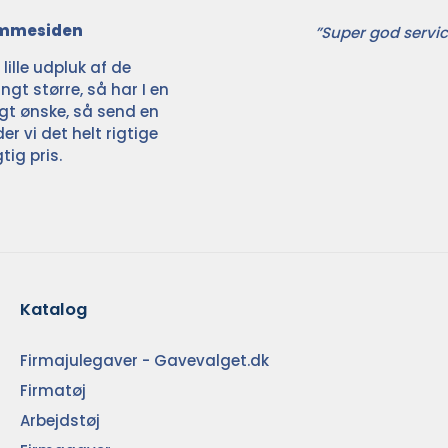
jemmesiden
”Super god servic
ille udpluk af de
ngt større, så har I en
ligt ønske, så send en
der vi det helt rigtige
tig pris.
Katalog
Firmajulegaver - Gavevalget.dk
Firmatøj
Arbejdstøj