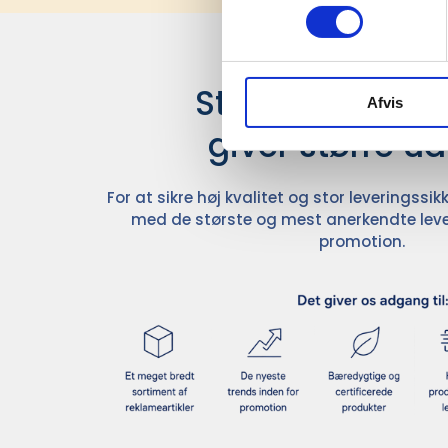
Stærke leverand
Afvis
giver større u
For at sikre høj kvalitet og stor leveringss
med de største og mest anerkendte leve
promotion.