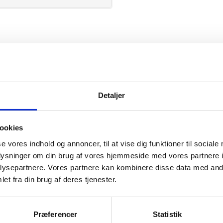
PRO Wear
Detaljer
ookies
se vores indhold og annoncer, til at vise dig funktioner til sociale
mation om
oplysninger om din brug af vores hjemmeside med vores partnere i
ysepartnere. Vores partnere kan kombinere disse data med andr
et fra din brug af deres tjenester.
il din virksomhed. Vi kan
ervice til en
Præferencer
Statistik