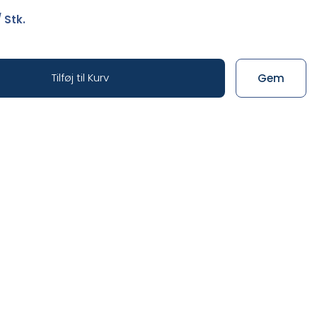
 Stk.
Tilføj til Kurv
Gem