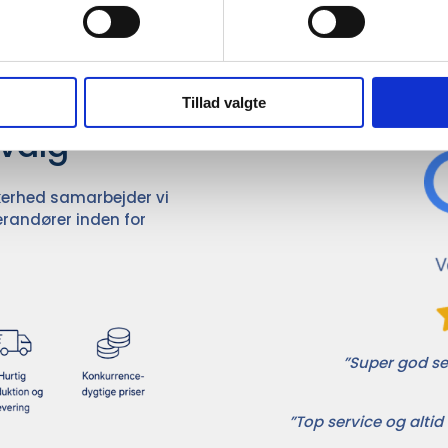
Det 
ører

Tillad valgte
dvalg
ikkerhed samarbejder vi
randører inden for
”Super god ser
”Top service og altid 