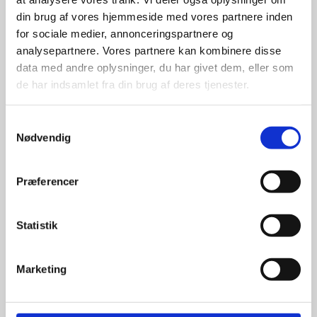
din brug af vores hjemmeside med vores partnere inden
for sociale medier, annonceringspartnere og
For at sikre høj kvalitet og stor
leveringssikkerhed samarbejder vi
analysepartnere. Vores partnere kan kombinere disse
med de største og mest
data med andre oplysninger, du har givet dem, eller som
anerkendte leverandører inden for
de har indsamlet fra din brug af deres tjenester.
promotion.
Samtykkevalg
Nødvendig
Præferencer
Kun et lille udvalg vises på
hjemmesiden
Statistik
Produkterne på hjemmesiden er
kun et lille udpluk af de
Marketing
reklameartikler, vi kan skaffe.
Udvalget er langt større, så har I en
idé til et konkret produkt, eller et