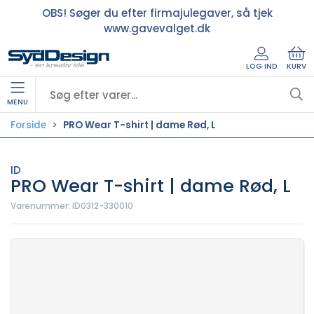
OBS! Søger du efter firmajulegaver, så tjek
www.gavevalget.dk
LOG IND
KURV
MENU
Forside
PRO Wear T-shirt | dame Rød, L
ID
PRO Wear T-shirt | dame Rød, L
Varenummer:
ID0312-330010