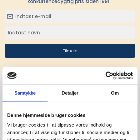
konkurrencedygtig pris siden 1991.
Tilmeld
Samtykke
Detaljer
Om
Stærke 
leverandører

Denne hjemmeside bruger cookies
giver større 
Vi bruger cookies til at tilpasse vores indhold og
annoncer, til at vise dig funktioner til sociale medier og til
udvalg
at analysere vores trafik. Vi deler også oplysninger om