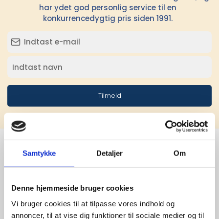
har ydet god personlig service til en
konkurrencedygtig pris siden 1991.
Tilmeld
Samtykke
Detaljer
Om
Stærke 
leverandører

Denne hjemmeside bruger cookies
Vi bruger cookies til at tilpasse vores indhold og
giver større 
annoncer, til at vise dig funktioner til sociale medier og til