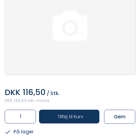
DKK 116,50
/ Stk.
DKK 145,63 inkl. moms
Tilføj til Kurv
Gem
På lager