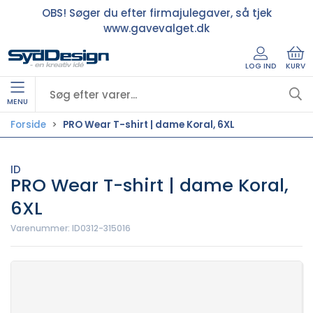
OBS! Søger du efter firmajulegaver, så tjek
www.gavevalget.dk
LOG IND
KURV
MENU
Forside
PRO Wear T-shirt | dame Koral, 6XL
ID
PRO Wear T-shirt | dame Koral,
6XL
Varenummer:
ID0312-315016