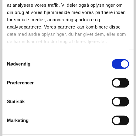
at analysere vores trafik. Vi deler også oplysninger om
udvalg
din brug af vores hjemmeside med vores partnere inden
for sociale medier, annonceringspartnere og
For at sikre høj kvalitet og stor
analysepartnere. Vores partnere kan kombinere disse
leveringssikkerhed samarbejder vi
data med andre oplysninger, du har givet dem, eller som
med de største og mest
de har indsamlet fra din brug af deres tjenester.
anerkendte leverandører inden for
promotion.
Samtykkevalg
Nødvendig
Præferencer
Kun et lille udvalg vises på
Statistik
hjemmesiden
Produkterne på hjemmesiden er
Marketing
kun et lille udpluk af de
reklameartikler, vi kan skaffe.