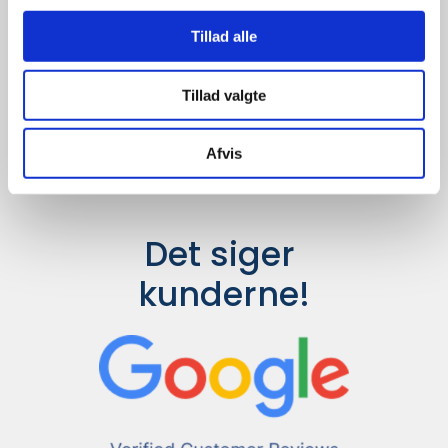
Udvalget er langt større, så har I en
idé til et konkret produkt, eller et
Tillad alle
helt særligt ønske, så send en
forespørgsel til
info@syddesign.dk
,
så finder vi det helt rigtige produkt
Tillad valgte
til en konkurrence dygtig pris.
Afvis
Det siger 
kunderne!