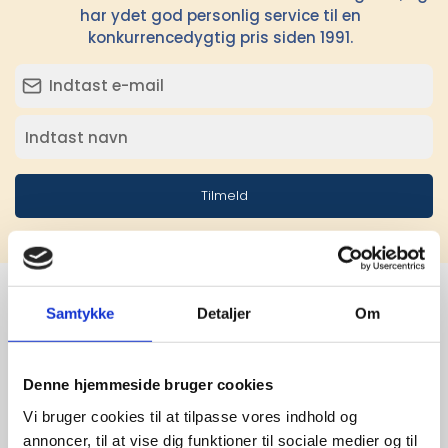
har ydet god personlig service til en
konkurrencedygtig pris siden 1991.
Tilmeld
Samtykke
Detaljer
Om
Stærke 
leverandører

Denne hjemmeside bruger cookies
Vi bruger cookies til at tilpasse vores indhold og
giver større 
annoncer, til at vise dig funktioner til sociale medier og til