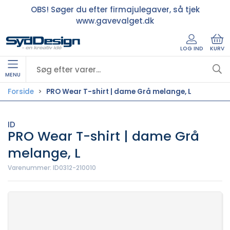
OBS! Søger du efter firmajulegaver, så tjek
www.gavevalget.dk
LOG IND
KURV
MENU
Forside
PRO Wear T-shirt | dame Grå melange, L
ID
PRO Wear T-shirt | dame Grå
melange, L
Varenummer:
ID0312-210010