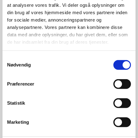
at analysere vores trafik. Vi deler også oplysninger om
udvalg
din brug af vores hjemmeside med vores partnere inden
for sociale medier, annonceringspartnere og
For at sikre høj kvalitet og stor
analysepartnere. Vores partnere kan kombinere disse
leveringssikkerhed samarbejder vi
data med andre oplysninger, du har givet dem, eller som
med de største og mest
de har indsamlet fra din brug af deres tjenester.
anerkendte leverandører inden for
promotion.
Samtykkevalg
Nødvendig
Præferencer
Kun et lille udvalg vises på
Statistik
hjemmesiden
Produkterne på hjemmesiden er
Marketing
kun et lille udpluk af de
reklameartikler, vi kan skaffe.