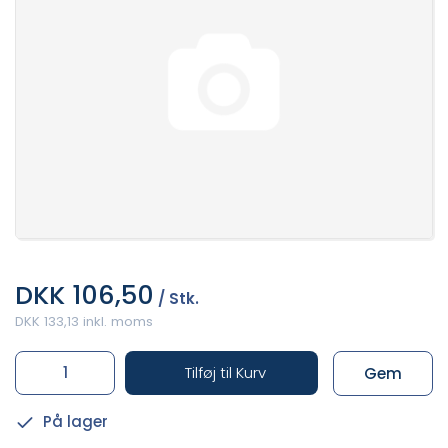
DKK 106,50
/ Stk.
DKK 133,13 inkl. moms
Tilføj til Kurv
Gem
På lager