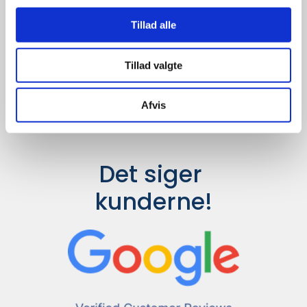
Udvalget er langt større, så har I en
idé til et konkret produkt, eller et
Tillad alle
helt særligt ønske, så send en
forespørgsel til
info@syddesign.dk
,
så finder vi det helt rigtige produkt
Tillad valgte
til en konkurrence dygtig pris.
Afvis
Det siger 
kunderne!