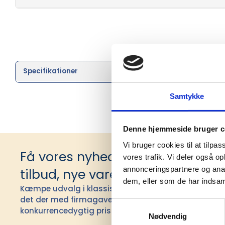
Specifikationer
Brand
Samtykke
Denne hjemmeside bruger c
Vi bruger cookies til at tilpas
Få vores nyhedsbrev med infor
vores trafik. Vi deler også 
annonceringspartnere og anal
tilbud, nye varer og andet godt
dem, eller som de har indsaml
Kæmpe udvalg i klassiske og nyskabende gaveidéer t
det der med firmagaver, og har ydet god personlig s
Samtykkevalg
konkurrencedygtig pris siden 1991.
Nødvendig