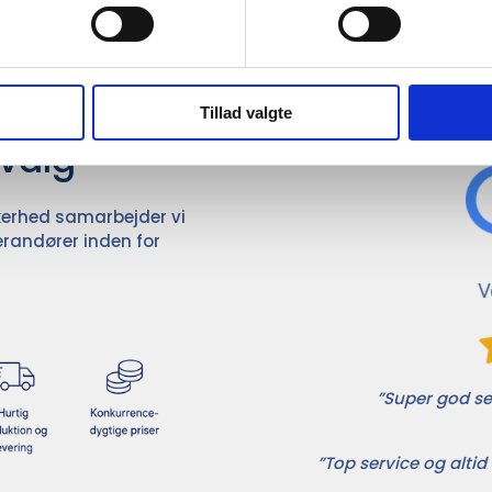
Det 
ører

Tillad valgte
dvalg
ikkerhed samarbejder vi
randører inden for
”Super god ser
”Top service og altid 