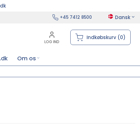
.dk
Dansk
+45 7412 8500
Indkøbskurv (0)
LOG IND
.dk
Om os