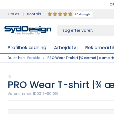
OB
Om os
Kontakt
På Google
Profilbeklædning
Arbejdstøj
Reklameartik
Du er her:
Forside
PRO Wear T-shirt |¾ ærmet | dame Hv
ID
PRO Wear T-shirt |¾ æ
Varenummer:
ID0313-001015