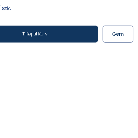
 Stk.
Tilføj til Kurv
Gem