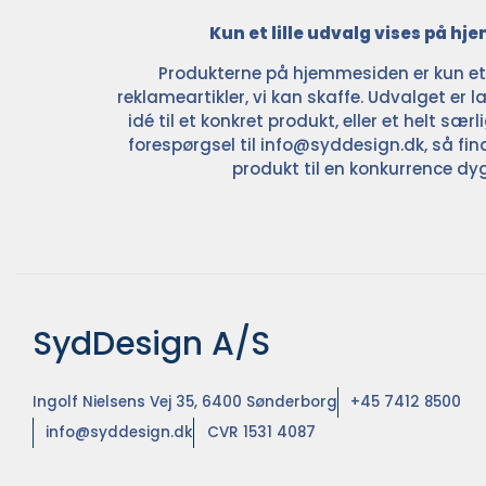
Kun et lille udvalg vises på h
Produkterne på hjemmesiden er kun et l
reklameartikler, vi kan skaffe. Udvalget er la
idé til et konkret produkt, eller et helt sær
forespørgsel til
info@syddesign.dk
, så fin
produkt til en konkurrence dyg
SydDesign A/S
Ingolf Nielsens Vej 35, 6400 Sønderborg
+45 7412 8500
info@syddesign.dk
CVR 1531 4087