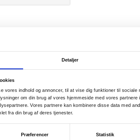
PRO Wear
Detaljer
ookies
se vores indhold og annoncer, til at vise dig funktioner til sociale
mation om
oplysninger om din brug af vores hjemmeside med vores partnere i
ysepartnere. Vores partnere kan kombinere disse data med andr
et fra din brug af deres tjenester.
il din virksomhed. Vi kan
ervice til en
Præferencer
Statistik