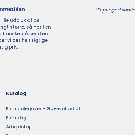
jemmesiden
”Super god servic
ille udpluk af de
ngt større, så har I en
ligt ønske, så send en
der vi det helt rigtige
tig pris.
Katalog
Firmajulegaver - Gavevalget.dk
Firmatøj
Arbejdstøj