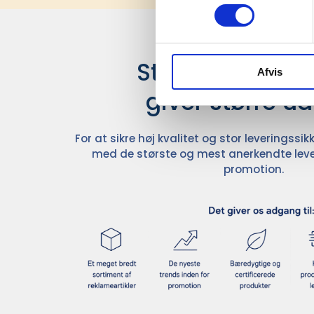
Stærke leverand
Afvis
giver større u
For at sikre høj kvalitet og stor leveringss
med de største og mest anerkendte leve
promotion.