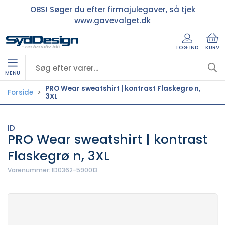
OBS! Søger du efter firmajulegaver, så tjek
www.gavevalget.dk
LOG IND
KURV
MENU
PRO Wear sweatshirt | kontrast Flaskegrø n,
Forside
3XL
ID
PRO Wear sweatshirt | kontrast
Flaskegrø n, 3XL
Varenummer:
ID0362-590013