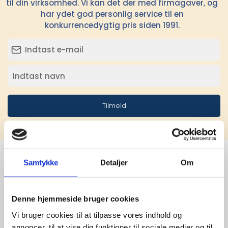
til din virksomhed. Vi kan det der med firmagaver, og
har ydet god personlig service til en
konkurrencedygtig pris siden 1991.
Tilmeld
Samtykke
Detaljer
Om
Stærke 
Denne hjemmeside bruger cookies
leverandører

Vi bruger cookies til at tilpasse vores indhold og
annoncer, til at vise dig funktioner til sociale medier og til