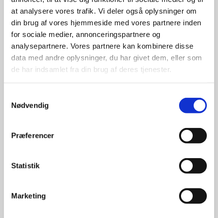
giver større 
at analysere vores trafik. Vi deler også oplysninger om
udvalg
din brug af vores hjemmeside med vores partnere inden
for sociale medier, annonceringspartnere og
analysepartnere. Vores partnere kan kombinere disse
For at sikre høj kvalitet og stor
leveringssikkerhed samarbejder vi
data med andre oplysninger, du har givet dem, eller som
med de største og mest
de har indsamlet fra din brug af deres tjenester.
anerkendte leverandører inden for
promotion.
Samtykkevalg
Nødvendig
Præferencer
Kun et lille udvalg vises på
Statistik
hjemmesiden
Produkterne på hjemmesiden er
Marketing
kun et lille udpluk af de
reklameartikler, vi kan skaffe.