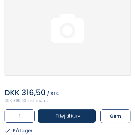
DKK 316,50
/ Stk.
DKK 395,63 inkl. moms
Tilføj til Kurv
Gem
På lager