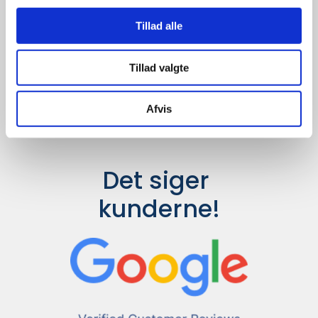
Udvalget er langt større, så har I en
idé til et konkret produkt, eller et
Tillad alle
helt særligt ønske, så send en
forespørgsel til
info@syddesign.dk
,
så finder vi det helt rigtige produkt
Tillad valgte
til en konkurrence dygtig pris.
Afvis
Det siger 
kunderne!