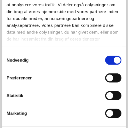
at analysere vores trafik. Vi deler også oplysninger om
udvalg
din brug af vores hjemmeside med vores partnere inden
for sociale medier, annonceringspartnere og
For at sikre høj kvalitet og stor
analysepartnere. Vores partnere kan kombinere disse
leveringssikkerhed samarbejder vi
data med andre oplysninger, du har givet dem, eller som
med de største og mest
de har indsamlet fra din brug af deres tjenester.
anerkendte leverandører inden for
promotion.
Samtykkevalg
Nødvendig
Præferencer
Kun et lille udvalg vises på
Statistik
hjemmesiden
Produkterne på hjemmesiden er
Marketing
kun et lille udpluk af de
reklameartikler, vi kan skaffe.