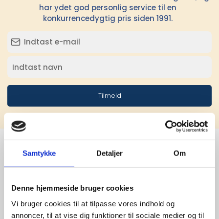
har ydet god personlig service til en
konkurrencedygtig pris siden 1991.
Tilmeld
Samtykke
Detaljer
Om
Stærke 
leverandører

Denne hjemmeside bruger cookies
Vi bruger cookies til at tilpasse vores indhold og
giver større 
annoncer, til at vise dig funktioner til sociale medier og til