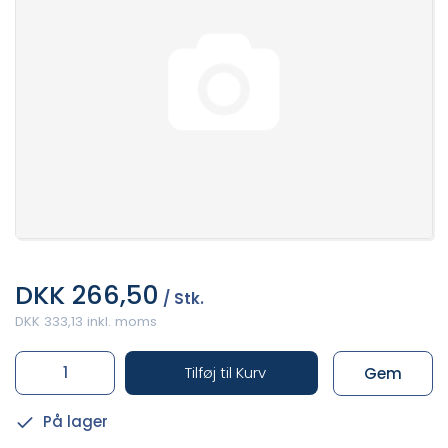
DKK 266,50
/ Stk.
DKK 333,13 inkl. moms
Tilføj til Kurv
Gem
På lager