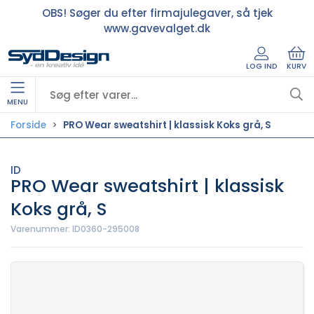
OBS! Søger du efter firmajulegaver, så tjek
www.gavevalget.dk
LOG IND
KURV
MENU
Forside
PRO Wear sweatshirt | klassisk Koks grå, S
ID
PRO Wear sweatshirt | klassisk
Koks grå, S
Varenummer:
ID0360-295008