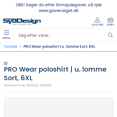
OBS! Søger du efter firmajulegaver, så tjek
www.gavevalget.dk
LOG IND
KURV
MENU
Forside
PRO Wear poloshirt | u. lomme Sort, 6XL
ID
PRO Wear poloshirt | u. lomme
Sort, 6XL
Varenummer:
ID0324-900016