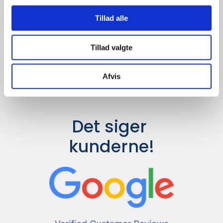
Udvalget er langt større, så har I en
idé til et konkret produkt, eller et
Tillad alle
helt særligt ønske, så send en
forespørgsel til
info@syddesign.dk
,
så finder vi det helt rigtige produkt
Tillad valgte
til en konkurrence dygtig pris.
Afvis
Det siger 
kunderne!