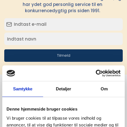
har ydet god personlig service til en
konkurrencedygtig pris siden 1991.
Tilmeld
Samtykke
Detaljer
Om
Stærke 
leverandører

Denne hjemmeside bruger cookies
Vi bruger cookies til at tilpasse vores indhold og
giver større 
annoncer, til at vise dig funktioner til sociale medier og til