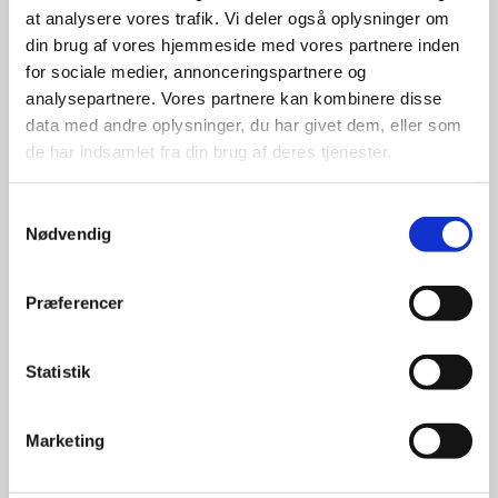
at analysere vores trafik. Vi deler også oplysninger om
udvalg
din brug af vores hjemmeside med vores partnere inden
for sociale medier, annonceringspartnere og
For at sikre høj kvalitet og stor
analysepartnere. Vores partnere kan kombinere disse
leveringssikkerhed samarbejder vi
data med andre oplysninger, du har givet dem, eller som
med de største og mest
de har indsamlet fra din brug af deres tjenester.
anerkendte leverandører inden for
promotion.
Samtykkevalg
Nødvendig
Præferencer
Kun et lille udvalg vises på
Statistik
hjemmesiden
Produkterne på hjemmesiden er
Marketing
kun et lille udpluk af de
reklameartikler, vi kan skaffe.