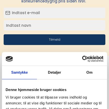
konkurrencedygtig pris siden 1991.
Tilmeld
Samtykke
Detaljer
Om
Stærke 
leverandører

Denne hjemmeside bruger cookies
giver større 
Vi bruger cookies til at tilpasse vores indhold og
annoncer, til at vise dig funktioner til sociale medier og til
udvalg
at analysere vores trafik. Vi deler også oplysninger om