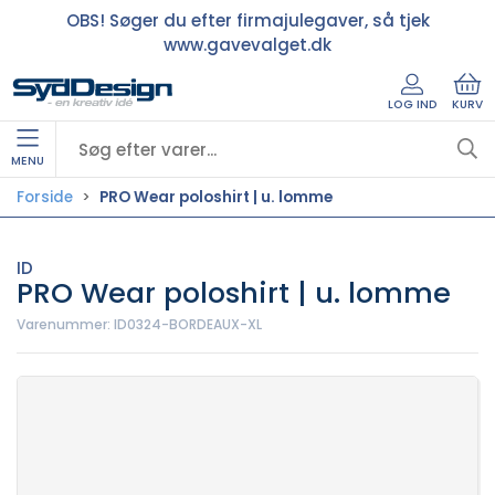
OBS! Søger du efter firmajulegaver, så tjek
www.gavevalget.dk
LOG IND
KURV
MENU
Forside
PRO Wear poloshirt | u. lomme
ID
PRO Wear poloshirt | u. lomme
Varenummer:
ID0324-BORDEAUX-XL