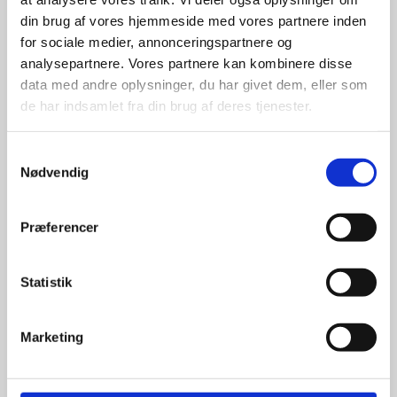
din brug af vores hjemmeside med vores partnere inden
for sociale medier, annonceringspartnere og
For at sikre høj kvalitet og stor
leveringssikkerhed samarbejder vi
analysepartnere. Vores partnere kan kombinere disse
med de største og mest
data med andre oplysninger, du har givet dem, eller som
anerkendte leverandører inden for
de har indsamlet fra din brug af deres tjenester.
promotion.
Samtykkevalg
Nødvendig
Præferencer
Kun et lille udvalg vises på
hjemmesiden
Statistik
Produkterne på hjemmesiden er
kun et lille udpluk af de
Marketing
reklameartikler, vi kan skaffe.
Udvalget er langt større, så har I en
idé til et konkret produkt, eller et