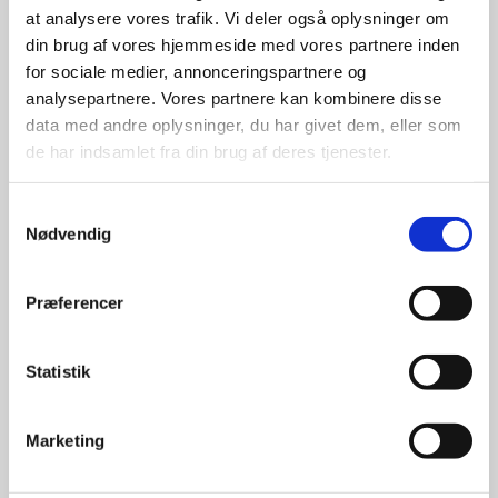
at analysere vores trafik. Vi deler også oplysninger om
udvalg
din brug af vores hjemmeside med vores partnere inden
for sociale medier, annonceringspartnere og
For at sikre høj kvalitet og stor
analysepartnere. Vores partnere kan kombinere disse
leveringssikkerhed samarbejder vi
data med andre oplysninger, du har givet dem, eller som
med de største og mest
de har indsamlet fra din brug af deres tjenester.
anerkendte leverandører inden for
promotion.
Samtykkevalg
Nødvendig
Præferencer
Kun et lille udvalg vises på
Statistik
hjemmesiden
Produkterne på hjemmesiden er
Marketing
kun et lille udpluk af de
reklameartikler, vi kan skaffe.