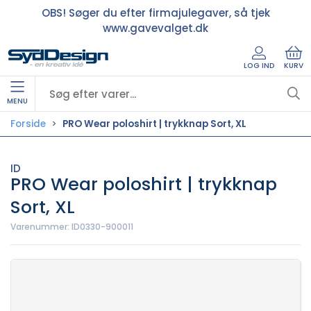
OBS! Søger du efter firmajulegaver, så tjek
www.gavevalget.dk
LOG IND
KURV
MENU
Forside
PRO Wear poloshirt | trykknap Sort, XL
ID
PRO Wear poloshirt | trykknap
Sort, XL
Varenummer:
ID0330-900011