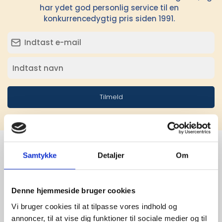
har ydet god personlig service til en
konkurrencedygtig pris siden 1991.
Tilmeld
Samtykke
Detaljer
Om
Stærke 
leverandører

Denne hjemmeside bruger cookies
Vi bruger cookies til at tilpasse vores indhold og
giver større 
annoncer, til at vise dig funktioner til sociale medier og til