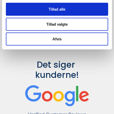
Udvalget er langt større, så har I en
idé til et konkret produkt, eller et
Tillad alle
helt særligt ønske, så send en
forespørgsel til
info@syddesign.dk
,
så finder vi det helt rigtige produkt
Tillad valgte
til en konkurrence dygtig pris.
Afvis
Det siger 
kunderne!