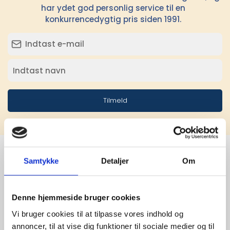
har ydet god personlig service til en
konkurrencedygtig pris siden 1991.
Tilmeld
Samtykke
Detaljer
Om
Stærke 
leverandører

Denne hjemmeside bruger cookies
Vi bruger cookies til at tilpasse vores indhold og
giver større 
annoncer, til at vise dig funktioner til sociale medier og til