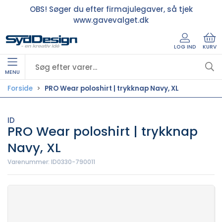
OBS! Søger du efter firmajulegaver, så tjek
www.gavevalget.dk
LOG IND
KURV
MENU
Forside
PRO Wear poloshirt | trykknap Navy, XL
ID
PRO Wear poloshirt | trykknap
Navy, XL
Varenummer:
ID0330-790011