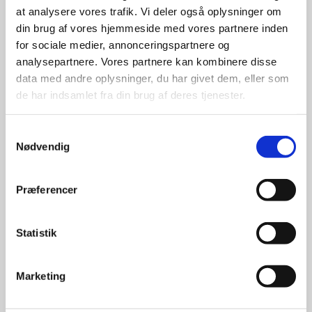
at analysere vores trafik. Vi deler også oplysninger om
udvalg
din brug af vores hjemmeside med vores partnere inden
for sociale medier, annonceringspartnere og
For at sikre høj kvalitet og stor
analysepartnere. Vores partnere kan kombinere disse
leveringssikkerhed samarbejder vi
data med andre oplysninger, du har givet dem, eller som
med de største og mest
de har indsamlet fra din brug af deres tjenester.
anerkendte leverandører inden for
promotion.
Samtykkevalg
Nødvendig
Præferencer
Kun et lille udvalg vises på
Statistik
hjemmesiden
Produkterne på hjemmesiden er
Marketing
kun et lille udpluk af de
reklameartikler, vi kan skaffe.