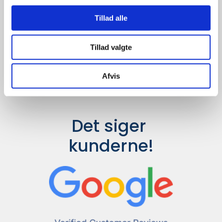
Udvalget er langt større, så har I en
idé til et konkret produkt, eller et
Tillad alle
helt særligt ønske, så send en
forespørgsel til
info@syddesign.dk
,
så finder vi det helt rigtige produkt
Tillad valgte
til en konkurrence dygtig pris.
Afvis
Det siger 
kunderne!