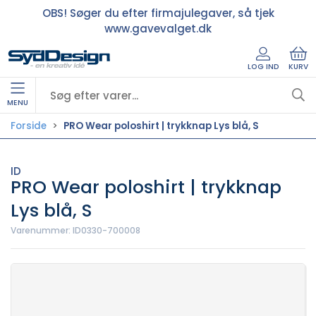
OBS! Søger du efter firmajulegaver, så tjek
www.gavevalget.dk
LOG IND
KURV
MENU
Forside
PRO Wear poloshirt | trykknap Lys blå, S
ID
PRO Wear poloshirt | trykknap
Lys blå, S
Varenummer:
ID0330-700008