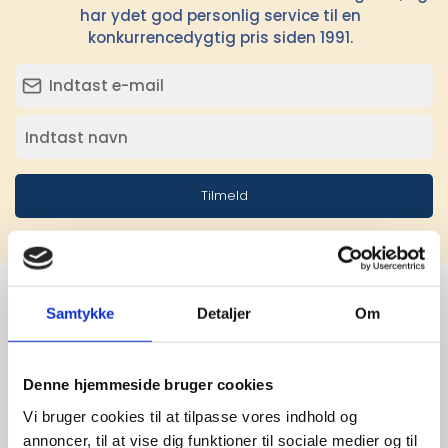
har ydet god personlig service til en
konkurrencedygtig pris siden 1991.
Tilmeld
Samtykke
Detaljer
Om
Stærke 
leverandører

Denne hjemmeside bruger cookies
Vi bruger cookies til at tilpasse vores indhold og
giver større 
annoncer, til at vise dig funktioner til sociale medier og til