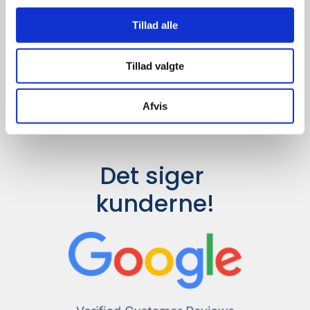
Udvalget er langt større, så har I en
idé til et konkret produkt, eller et
Tillad alle
helt særligt ønske, så send en
forespørgsel til
info@syddesign.dk
,
så finder vi det helt rigtige produkt
Tillad valgte
til en konkurrence dygtig pris.
Afvis
Det siger 
kunderne!