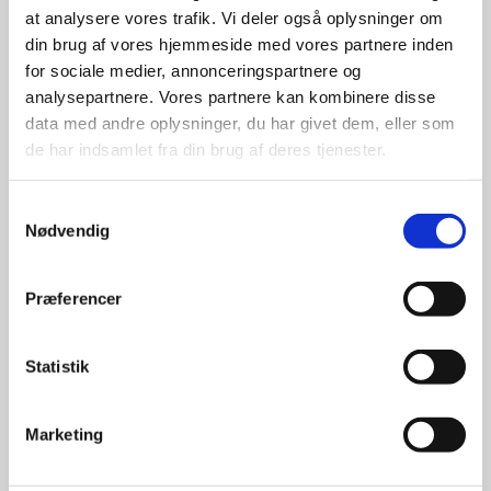
at analysere vores trafik. Vi deler også oplysninger om
udvalg
din brug af vores hjemmeside med vores partnere inden
for sociale medier, annonceringspartnere og
For at sikre høj kvalitet og stor
analysepartnere. Vores partnere kan kombinere disse
leveringssikkerhed samarbejder vi
data med andre oplysninger, du har givet dem, eller som
med de største og mest
de har indsamlet fra din brug af deres tjenester.
anerkendte leverandører inden for
promotion.
Samtykkevalg
Nødvendig
Præferencer
Kun et lille udvalg vises på
Statistik
hjemmesiden
Produkterne på hjemmesiden er
Marketing
kun et lille udpluk af de
reklameartikler, vi kan skaffe.