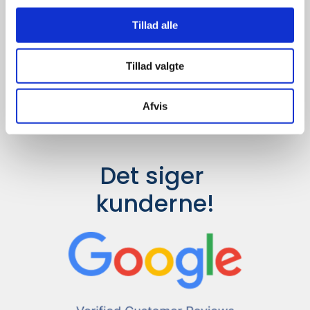
Udvalget er langt større, så har I en
idé til et konkret produkt, eller et
Tillad alle
helt særligt ønske, så send en
forespørgsel til
info@syddesign.dk
,
så finder vi det helt rigtige produkt
Tillad valgte
til en konkurrence dygtig pris.
Afvis
Det siger 
kunderne!