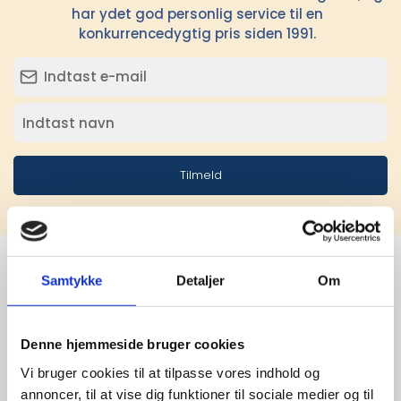
har ydet god personlig service til en
konkurrencedygtig pris siden 1991.
Tilmeld
Samtykke
Detaljer
Om
Stærke 
leverandører

Denne hjemmeside bruger cookies
Vi bruger cookies til at tilpasse vores indhold og
giver større 
annoncer, til at vise dig funktioner til sociale medier og til