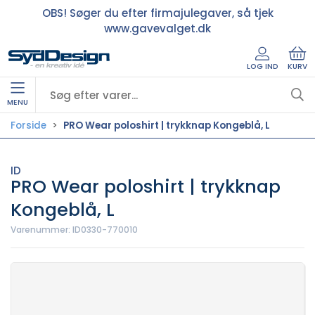
OBS! Søger du efter firmajulegaver, så tjek
www.gavevalget.dk
LOG IND
KURV
MENU
Forside
PRO Wear poloshirt | trykknap Kongeblå, L
ID
PRO Wear poloshirt | trykknap
Kongeblå, L
Varenummer:
ID0330-770010