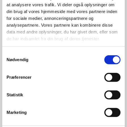
at analysere vores trafik. Vi deler også oplysninger om
udvalg
din brug af vores hjemmeside med vores partnere inden
for sociale medier, annonceringspartnere og
For at sikre høj kvalitet og stor
analysepartnere. Vores partnere kan kombinere disse
leveringssikkerhed samarbejder vi
data med andre oplysninger, du har givet dem, eller som
med de største og mest
de har indsamlet fra din brug af deres tjenester.
anerkendte leverandører inden for
promotion.
Samtykkevalg
Nødvendig
Præferencer
Kun et lille udvalg vises på
Statistik
hjemmesiden
Produkterne på hjemmesiden er
Marketing
kun et lille udpluk af de
reklameartikler, vi kan skaffe.