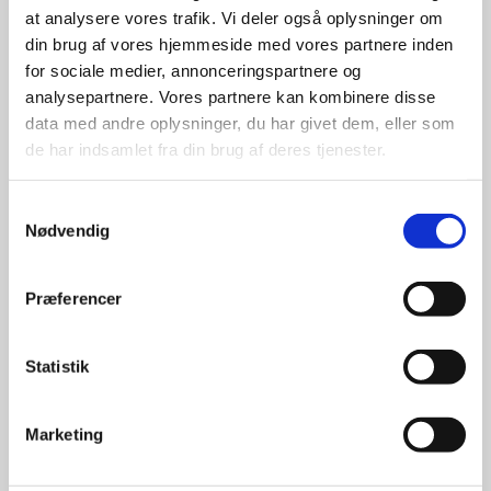
at analysere vores trafik. Vi deler også oplysninger om
udvalg
din brug af vores hjemmeside med vores partnere inden
for sociale medier, annonceringspartnere og
For at sikre høj kvalitet og stor
analysepartnere. Vores partnere kan kombinere disse
leveringssikkerhed samarbejder vi
data med andre oplysninger, du har givet dem, eller som
med de største og mest
de har indsamlet fra din brug af deres tjenester.
anerkendte leverandører inden for
promotion.
Samtykkevalg
Nødvendig
Præferencer
Kun et lille udvalg vises på
Statistik
hjemmesiden
Produkterne på hjemmesiden er
Marketing
kun et lille udpluk af de
reklameartikler, vi kan skaffe.