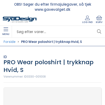
OBS! Søger du efter firmajulegaver, så tjek
www.gavevalget.dk
LOG IND
KURV
MENU
Forside
PRO Wear poloshirt | trykknap Hvid, S
ID
PRO Wear poloshirt | trykknap
Hvid, S
Varenummer:
ID0330-001008