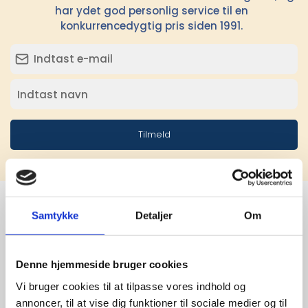
har ydet god personlig service til en
konkurrencedygtig pris siden 1991.
Tilmeld
Samtykke
Detaljer
Om
Stærke 
leverandører

Denne hjemmeside bruger cookies
Vi bruger cookies til at tilpasse vores indhold og
giver større 
annoncer, til at vise dig funktioner til sociale medier og til