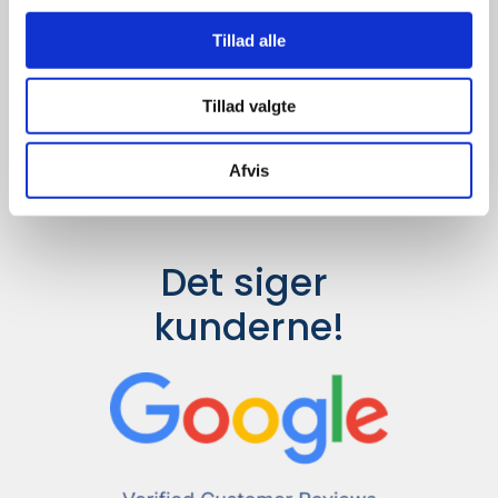
Udvalget er langt større, så har I en
idé til et konkret produkt, eller et
Tillad alle
helt særligt ønske, så send en
forespørgsel til
info@syddesign.dk
,
så finder vi det helt rigtige produkt
Tillad valgte
til en konkurrence dygtig pris.
Afvis
Det siger 
kunderne!