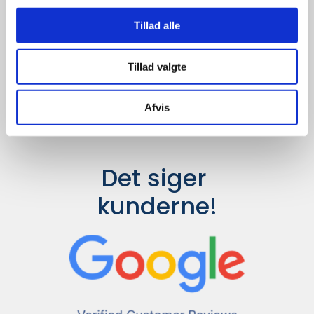
Udvalget er langt større, så har I en
idé til et konkret produkt, eller et
Tillad alle
helt særligt ønske, så send en
forespørgsel til
info@syddesign.dk
,
så finder vi det helt rigtige produkt
Tillad valgte
til en konkurrence dygtig pris.
Afvis
Det siger 
kunderne!