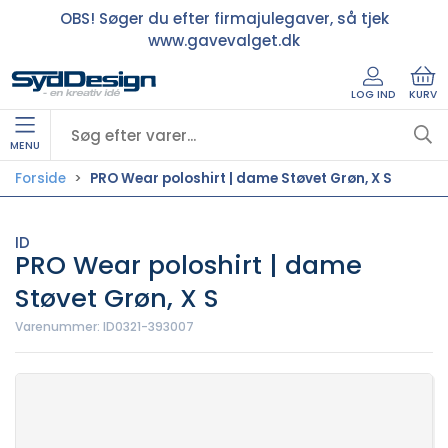
OBS! Søger du efter firmajulegaver, så tjek
www.gavevalget.dk
LOG IND
KURV
MENU
Forside
PRO Wear poloshirt | dame Støvet Grøn, X S
ID
PRO Wear poloshirt | dame
Støvet Grøn, X S
Varenummer:
ID0321-393007