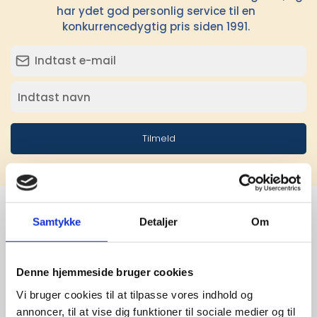
har ydet god personlig service til en
konkurrencedygtig pris siden 1991.
Tilmeld
Samtykke
Detaljer
Om
Stærke 
leverandører

Denne hjemmeside bruger cookies
Vi bruger cookies til at tilpasse vores indhold og
giver større 
annoncer, til at vise dig funktioner til sociale medier og til