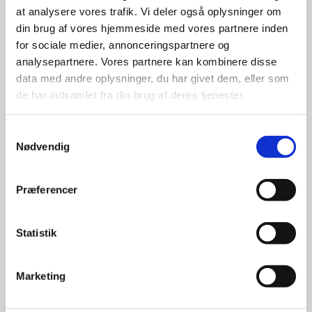
at analysere vores trafik. Vi deler også oplysninger om
udvalg
din brug af vores hjemmeside med vores partnere inden
for sociale medier, annonceringspartnere og
For at sikre høj kvalitet og stor
analysepartnere. Vores partnere kan kombinere disse
leveringssikkerhed samarbejder vi
data med andre oplysninger, du har givet dem, eller som
med de største og mest
de har indsamlet fra din brug af deres tjenester.
anerkendte leverandører inden for
promotion.
Samtykkevalg
Nødvendig
Præferencer
Kun et lille udvalg vises på
Statistik
hjemmesiden
Produkterne på hjemmesiden er
Marketing
kun et lille udpluk af de
reklameartikler, vi kan skaffe.