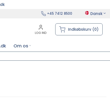
.dk
Dansk
+45 7412 8500
Indkøbskurv (0)
LOG IND
.dk
Om os