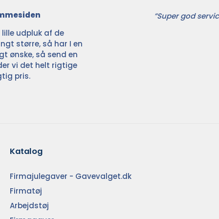
jemmesiden
”Super god servic
ille udpluk af de
ngt større, så har I en
ligt ønske, så send en
der vi det helt rigtige
tig pris.
Katalog
Firmajulegaver - Gavevalget.dk
Firmatøj
Arbejdstøj