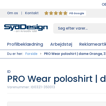
OB
Om os
Kontakt
På Google
Profilbeklædning
Arbejdstøj
Reklameartik
Du er her:
Forside
PRO Wear poloshirt | dame Orange, 3
ID
PRO Wear poloshirt |
Varenummer:
ID0321-350013