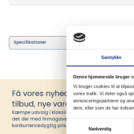
Specifikationer
Brand
Samtykke
Denne hjemmeside bruger c
Vi bruger cookies til at tilpas
Få vores nyhedsbrev med infor
vores trafik. Vi deler også 
annonceringspartnere og anal
tilbud, nye varer og andet godt
dem, eller som de har indsaml
Kæmpe udvalg i klassiske og nyskabende gaveidéer t
det der med firmagaver, og har ydet god personlig s
Samtykkevalg
konkurrencedygtig pris siden 1991.
Nødvendig