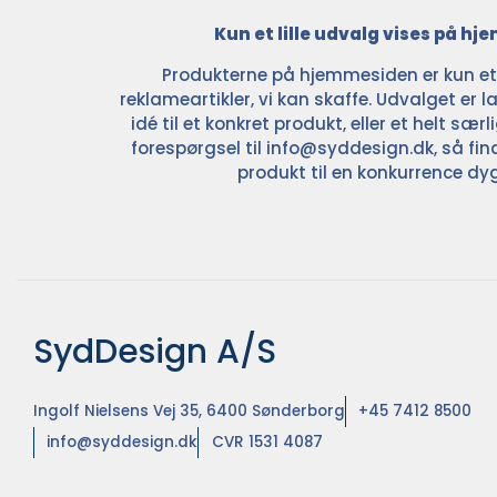
Kun et lille udvalg vises på h
Produkterne på hjemmesiden er kun et l
reklameartikler, vi kan skaffe. Udvalget er la
idé til et konkret produkt, eller et helt sær
forespørgsel til
info@syddesign.dk
, så fin
produkt til en konkurrence dyg
SydDesign A/S
Ingolf Nielsens Vej 35, 6400 Sønderborg
+45 7412 8500
info@syddesign.dk
CVR 1531 4087