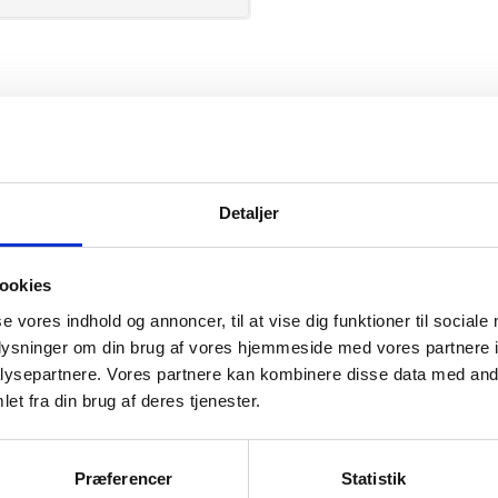
PRO Wear
Detaljer
ookies
se vores indhold og annoncer, til at vise dig funktioner til sociale
mation om
oplysninger om din brug af vores hjemmeside med vores partnere i
ysepartnere. Vores partnere kan kombinere disse data med andr
et fra din brug af deres tjenester.
il din virksomhed. Vi kan
ervice til en
Præferencer
Statistik