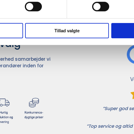
Det 
ører

Tillad valgte
dvalg
ikkerhed samarbejder vi
randører inden for
”Super god ser
”Top service og altid 