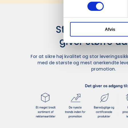
Stærke leverand
Afvis
giver større u
For at sikre høj kvalitet og stor leveringss
med de største og mest anerkendte leve
promotion.