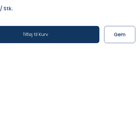
/ Stk.
Tilføj til Kurv
Gem