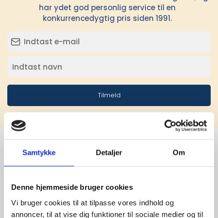
har ydet god personlig service til en
konkurrencedygtig pris siden 1991.
Tilmeld
Samtykke
Detaljer
Om
Stærke 
leverandører

Denne hjemmeside bruger cookies
Vi bruger cookies til at tilpasse vores indhold og
giver større 
annoncer, til at vise dig funktioner til sociale medier og til