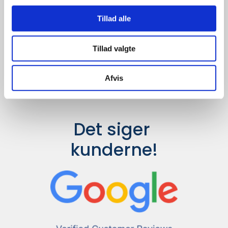
Udvalget er langt større, så har I en
idé til et konkret produkt, eller et
Tillad alle
helt særligt ønske, så send en
forespørgsel til
info@syddesign.dk
,
så finder vi det helt rigtige produkt
Tillad valgte
til en konkurrence dygtig pris.
Afvis
Det siger 
kunderne!