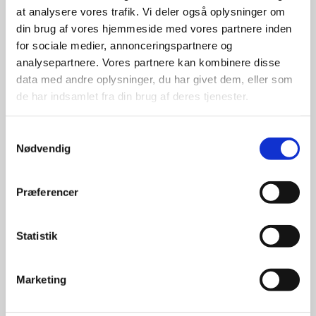
at analysere vores trafik. Vi deler også oplysninger om
udvalg
din brug af vores hjemmeside med vores partnere inden
for sociale medier, annonceringspartnere og
For at sikre høj kvalitet og stor
analysepartnere. Vores partnere kan kombinere disse
leveringssikkerhed samarbejder vi
data med andre oplysninger, du har givet dem, eller som
med de største og mest
de har indsamlet fra din brug af deres tjenester.
anerkendte leverandører inden for
promotion.
Samtykkevalg
Nødvendig
Præferencer
Kun et lille udvalg vises på
Statistik
hjemmesiden
Produkterne på hjemmesiden er
Marketing
kun et lille udpluk af de
reklameartikler, vi kan skaffe.