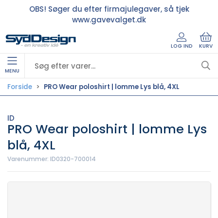
OBS! Søger du efter firmajulegaver, så tjek
www.gavevalget.dk
LOG IND
KURV
MENU
Forside
PRO Wear poloshirt | lomme Lys blå, 4XL
ID
PRO Wear poloshirt | lomme Lys
blå, 4XL
Varenummer:
ID0320-700014