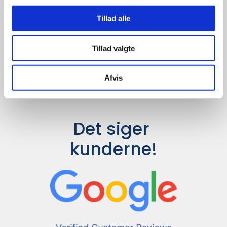
Udvalget er langt større, så har I en
idé til et konkret produkt, eller et
Tillad alle
helt særligt ønske, så send en
forespørgsel til
info@syddesign.dk
,
så finder vi det helt rigtige produkt
Tillad valgte
til en konkurrence dygtig pris.
Afvis
Det siger 
kunderne!