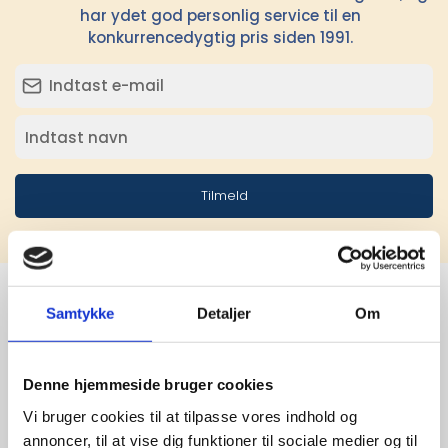
har ydet god personlig service til en
konkurrencedygtig pris siden 1991.
Tilmeld
Samtykke
Detaljer
Om
Stærke 
leverandører

Denne hjemmeside bruger cookies
Vi bruger cookies til at tilpasse vores indhold og
giver større 
annoncer, til at vise dig funktioner til sociale medier og til