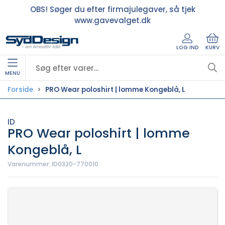
OBS! Søger du efter firmajulegaver, så tjek
www.gavevalget.dk
LOG IND
KURV
MENU
Forside
PRO Wear poloshirt | lomme Kongeblå, L
ID
PRO Wear poloshirt | lomme
Kongeblå, L
Varenummer:
ID0320-770010