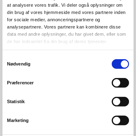
at analysere vores trafik. Vi deler også oplysninger om
udvalg
din brug af vores hjemmeside med vores partnere inden
for sociale medier, annonceringspartnere og
For at sikre høj kvalitet og stor
analysepartnere. Vores partnere kan kombinere disse
leveringssikkerhed samarbejder vi
data med andre oplysninger, du har givet dem, eller som
med de største og mest
de har indsamlet fra din brug af deres tjenester.
anerkendte leverandører inden for
promotion.
Samtykkevalg
Nødvendig
Præferencer
Kun et lille udvalg vises på
Statistik
hjemmesiden
Produkterne på hjemmesiden er
Marketing
kun et lille udpluk af de
reklameartikler, vi kan skaffe.