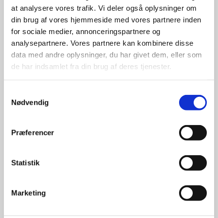
at analysere vores trafik. Vi deler også oplysninger om
udvalg
din brug af vores hjemmeside med vores partnere inden
for sociale medier, annonceringspartnere og
For at sikre høj kvalitet og stor
analysepartnere. Vores partnere kan kombinere disse
leveringssikkerhed samarbejder vi
data med andre oplysninger, du har givet dem, eller som
med de største og mest
de har indsamlet fra din brug af deres tjenester.
anerkendte leverandører inden for
promotion.
Samtykkevalg
Nødvendig
Præferencer
Kun et lille udvalg vises på
Statistik
hjemmesiden
Produkterne på hjemmesiden er
Marketing
kun et lille udpluk af de
reklameartikler, vi kan skaffe.