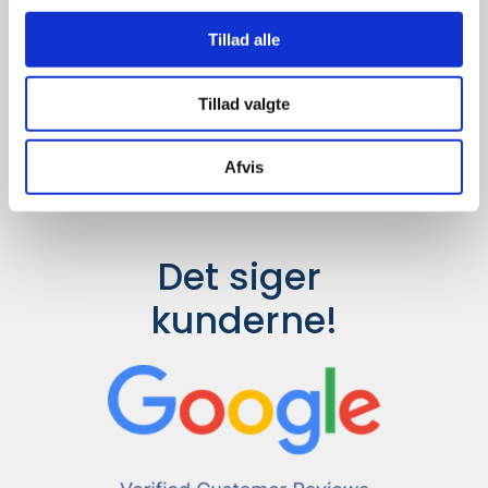
Udvalget er langt større, så har I en
idé til et konkret produkt, eller et
Tillad alle
helt særligt ønske, så send en
forespørgsel til
info@syddesign.dk
,
så finder vi det helt rigtige produkt
Tillad valgte
til en konkurrence dygtig pris.
Afvis
Det siger 
kunderne!