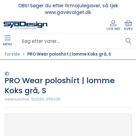
OBS! Søger du efter firmajulegaver, så tjek
www.gavevalget.dk
LOG IND
KURV
MENU
Forside
PRO Wear poloshirt | lomme Koks grå, S
ID
PRO Wear poloshirt | lomme
Koks grå, S
Varenummer:
ID0320-295008