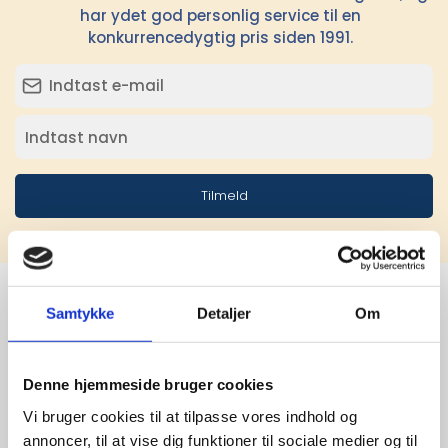
har ydet god personlig service til en
konkurrencedygtig pris siden 1991.
Tilmeld
Samtykke
Detaljer
Om
Stærke 
leverandører

Denne hjemmeside bruger cookies
Vi bruger cookies til at tilpasse vores indhold og
giver større 
annoncer, til at vise dig funktioner til sociale medier og til