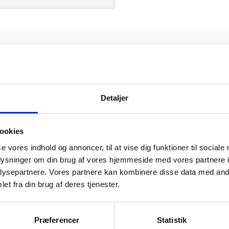
PRO Wear
Detaljer
ookies
se vores indhold og annoncer, til at vise dig funktioner til sociale
mation om
oplysninger om din brug af vores hjemmeside med vores partnere i
ysepartnere. Vores partnere kan kombinere disse data med andr
et fra din brug af deres tjenester.
il din virksomhed. Vi kan
ervice til en
Præferencer
Statistik