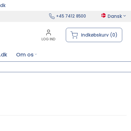
.dk
Dansk
+45 7412 8500
Indkøbskurv (0)
LOG IND
.dk
Om os