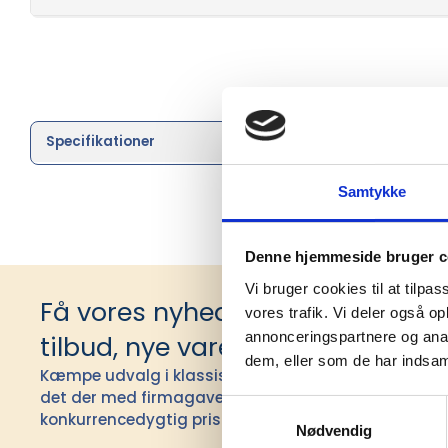
Specifikationer
Brand
Samtykke
Denne hjemmeside bruger c
Vi bruger cookies til at tilpas
Få vores nyhedsbrev med infor
vores trafik. Vi deler også 
annonceringspartnere og anal
tilbud, nye varer og andet godt
dem, eller som de har indsaml
Kæmpe udvalg i klassiske og nyskabende gaveidéer t
det der med firmagaver, og har ydet god personlig s
Samtykkevalg
konkurrencedygtig pris siden 1991.
Nødvendig