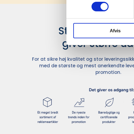
Stærke leverand
Afvis
giver større u
For at sikre høj kvalitet og stor leveringss
med de største og mest anerkendte leve
promotion.