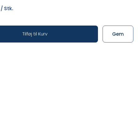
/ Stk.
Tilføj til Kurv
Gem