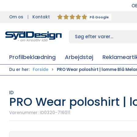
OB
Om os
Kontakt
På Google
Profilbeklædning
Arbejdstøj
Reklameartik
Du er her:
Forside
PRO Wear poloshirt | lomme Blå Mela
ID
PRO Wear poloshirt | 
Varenummer:
ID0320-716011