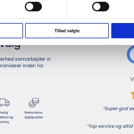
Det 
ører

Tillad valgte
dvalg
ikkerhed samarbejder vi
randører inden for
”Super god ser
”Top service og altid 