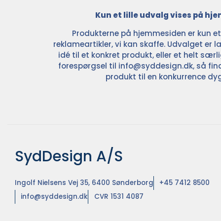
Kun et lille udvalg vises på h
Produkterne på hjemmesiden er kun et l
reklameartikler, vi kan skaffe. Udvalget er la
idé til et konkret produkt, eller et helt sær
forespørgsel til
info@syddesign.dk
, så fin
produkt til en konkurrence dyg
SydDesign A/S
Ingolf Nielsens Vej 35, 6400 Sønderborg
+45 7412 8500
info@syddesign.dk
CVR 1531 4087