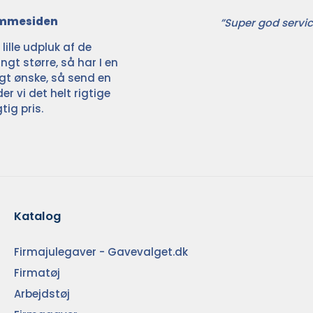
jemmesiden
”Super god servic
ille udpluk af de
ngt større, så har I en
ligt ønske, så send en
der vi det helt rigtige
tig pris.
Katalog
Firmajulegaver - Gavevalget.dk
Firmatøj
Arbejdstøj