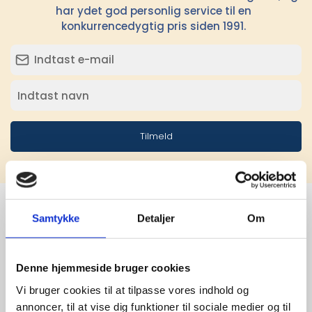
har ydet god personlig service til en
konkurrencedygtig pris siden 1991.
Tilmeld
Samtykke
Detaljer
Om
Stærke 
leverandører

Denne hjemmeside bruger cookies
Vi bruger cookies til at tilpasse vores indhold og
giver større 
annoncer, til at vise dig funktioner til sociale medier og til