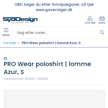
OBS! Søger du efter firmajulegaver, så tjek
www.gavevalget.dk
LOG IND
KURV
MENU
Forside
PRO Wear poloshirt | lomme Azur, S
ID
PRO Wear poloshirt | lomme
Azur, S
Varenummer:
ID0320-735008