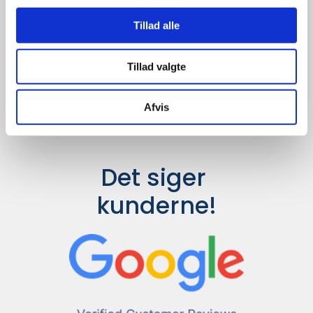
Udvalget er langt større, så har I en
idé til et konkret produkt, eller et
Tillad alle
helt særligt ønske, så send en
forespørgsel til
info@syddesign.dk
,
så finder vi det helt rigtige produkt
Tillad valgte
til en konkurrence dygtig pris.
Afvis
Det siger 
kunderne!