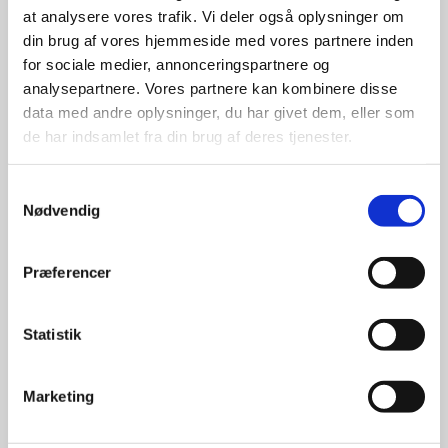
at analysere vores trafik. Vi deler også oplysninger om
udvalg
din brug af vores hjemmeside med vores partnere inden
for sociale medier, annonceringspartnere og
For at sikre høj kvalitet og stor
analysepartnere. Vores partnere kan kombinere disse
leveringssikkerhed samarbejder vi
data med andre oplysninger, du har givet dem, eller som
med de største og mest
de har indsamlet fra din brug af deres tjenester.
anerkendte leverandører inden for
promotion.
Samtykkevalg
Nødvendig
Præferencer
Kun et lille udvalg vises på
Statistik
hjemmesiden
Produkterne på hjemmesiden er
Marketing
kun et lille udpluk af de
reklameartikler, vi kan skaffe.