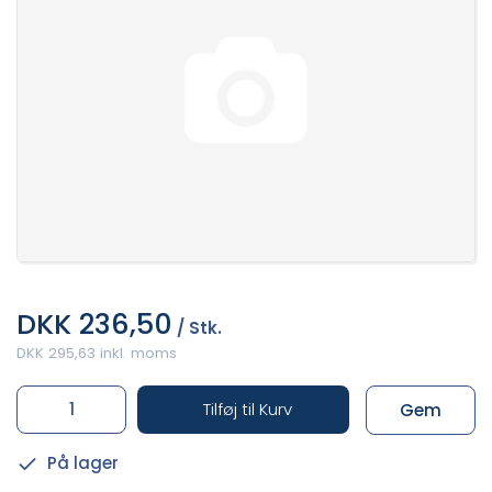
DKK 236,50
/ Stk.
DKK 295,63 inkl. moms
Tilføj til Kurv
Gem
På lager