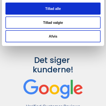
Udvalget er langt større, så har I en
idé til et konkret produkt, eller et
Tillad alle
helt særligt ønske, så send en
forespørgsel til
info@syddesign.dk
,
så finder vi det helt rigtige produkt
Tillad valgte
til en konkurrence dygtig pris.
Afvis
Det siger 
kunderne!