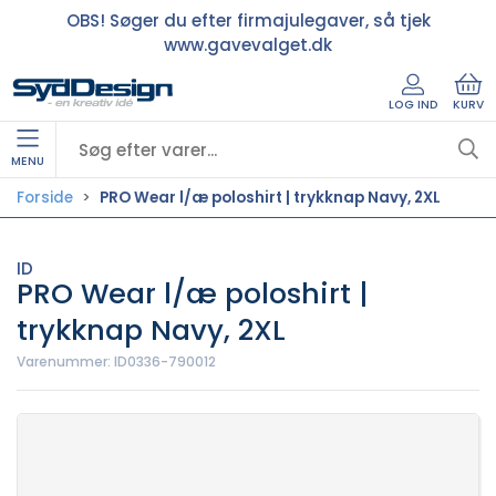
OBS! Søger du efter firmajulegaver, så tjek
www.gavevalget.dk
LOG IND
KURV
MENU
Forside
PRO Wear l/æ poloshirt | trykknap Navy, 2XL
ID
PRO Wear l/æ poloshirt |
trykknap Navy, 2XL
Varenummer:
ID0336-790012