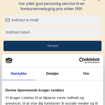
har ydet god personlig service til en
konkurrencedygtig pris siden 1991.
Tilmeld
Samtykke
Detaljer
Om
Stærke 
leverandører

Denne hjemmeside bruger cookies
Vi bruger cookies til at tilpasse vores indhold og
giver større 
annoncer, til at vise dig funktioner til sociale medier og til