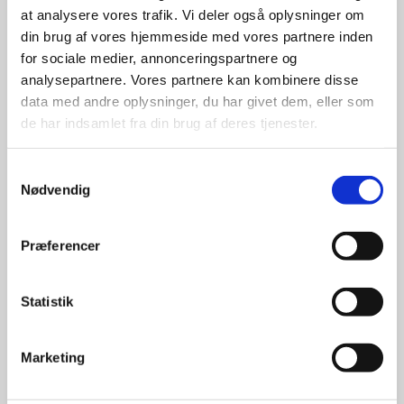
at analysere vores trafik. Vi deler også oplysninger om
udvalg
din brug af vores hjemmeside med vores partnere inden
for sociale medier, annonceringspartnere og
For at sikre høj kvalitet og stor
analysepartnere. Vores partnere kan kombinere disse
leveringssikkerhed samarbejder vi
data med andre oplysninger, du har givet dem, eller som
med de største og mest
de har indsamlet fra din brug af deres tjenester.
anerkendte leverandører inden for
promotion.
Samtykkevalg
Nødvendig
Præferencer
Kun et lille udvalg vises på
Statistik
hjemmesiden
Produkterne på hjemmesiden er
Marketing
kun et lille udpluk af de
reklameartikler, vi kan skaffe.