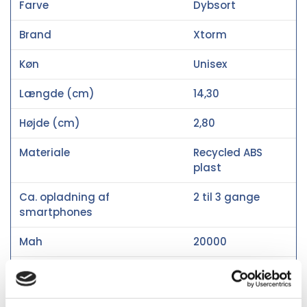
Farve
Dybsort
Brand
Xtorm
Køn
Unisex
Længde (cm)
14,30
Højde (cm)
2,80
Materiale
Recycled ABS
plast
Ca. opladning af
2 til 3 gange
smartphones
Mah
20000
Qi Trådløs
Nej
Social audit
BSCI