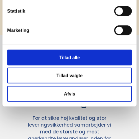
Statistik
Tilmeld
Marketing
Tillad alle
Stærke 
leverandører

Tillad valgte
giver større 
Afvis
udvalg
For at sikre høj kvalitet og stor
leveringssikkerhed samarbejder vi
med de største og mest
anerkendte leverandører inden for