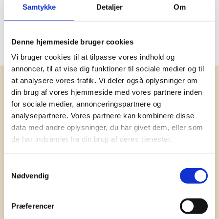
Samtykke
Detaljer
Om
Oprindelsesland
Kina
PMS farve
433C
Denne hjemmeside bruger cookies
Vi bruger cookies til at tilpasse vores indhold og
annoncer, til at vise dig funktioner til sociale medier og til
at analysere vores trafik. Vi deler også oplysninger om
Få vores nyhedsbrev med
din brug af vores hjemmeside med vores partnere inden
information om tilbud, nye varer og
for sociale medier, annonceringspartnere og
andet godt
analysepartnere. Vores partnere kan kombinere disse
data med andre oplysninger, du har givet dem, eller som
Kæmpe udvalg i klassiske og nyskabende gaveidéer
de har indsamlet fra din brug af deres tjenester.
til din virksomhed. Vi kan det der med firmagaver, og
har ydet god personlig service til en
konkurrencedygtig pris siden 1991.
Samtykkevalg
Nødvendig
Præferencer