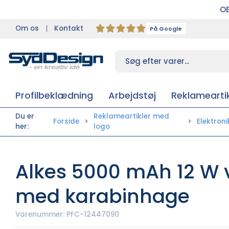
OB
Om os
Kontakt
På Google
Profilbeklædning
Arbejdstøj
Reklameartik
Du er
Reklameartikler med
Forside
Elektroni
her:
logo
Alkes 5000 mAh 12 W 
med karabinhage
Varenummer:
PFC-12447090