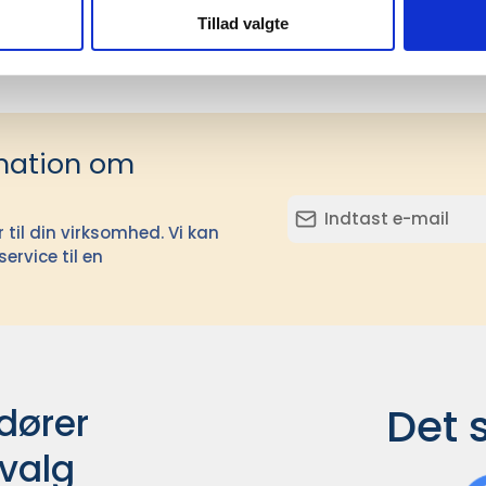
Tillad valgte
mation om
il din virksomhed. Vi kan
ervice til en
Det 
ører

dvalg