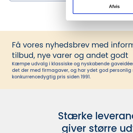
Afvis
Få vores nyhedsbrev med infor
tilbud, nye varer og andet godt
Kæmpe udvalg i klassiske og nyskabende gaveidéer t
det der med firmagaver, og har ydet god personlig s
konkurrencedygtig pris siden 1991.
Stærke leverand
giver større u