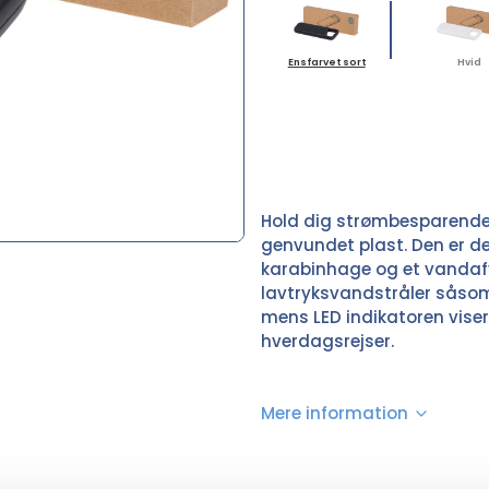
Ensfarvet sort
Hvid
Hold dig strømbesparende
genvundet plast. Den er d
karabinhage og et vandaf
lavtryksvandstråler såsom 
mens LED indikatoren viser
hverdagsrejser.
Mere information