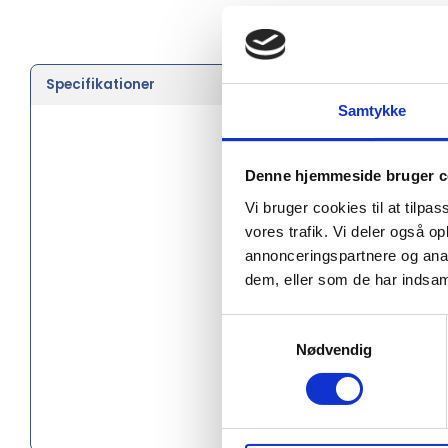
Specifikationer
Farve
Samtykke
Køn
Længde 
Denne hjemmeside bruger c
Vi bruger cookies til at tilpas
Højde (c
vores trafik. Vi deler også 
Materiale
annonceringspartnere og anal
dem, eller som de har indsaml
Qi Trådlø
Samtykkevalg
Social au
Nødvendig
Miljøcerti
Oprindel