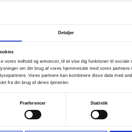
Ensfarvet sort, Hvid
Detaljer
Unisex
(cm)
14,70
ookies
se vores indhold og annoncer, til at vise dig funktioner til sociale
m)
1,80
oplysninger om din brug af vores hjemmeside med vores partnere i
Recycled ABS plast
ysepartnere. Vores partnere kan kombinere disse data med andr
et fra din brug af deres tjenester.
s
Nej
dit
BSCI
Præferencer
Statistik
ficeringer
RCS
sesland
Kina