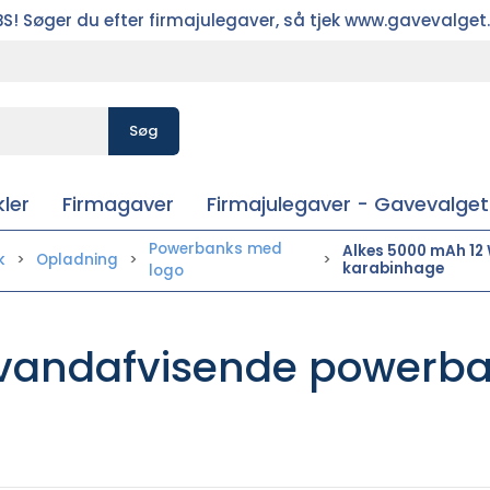
S! Søger du efter firmajulegaver, så tjek www.gavevalget
Søg
ler
Firmagaver
Firmajulegaver - Gavevalget
Powerbanks med
Alkes 5000 mAh 12
k
Opladning
karabinhage
logo
vandafvisende powerban