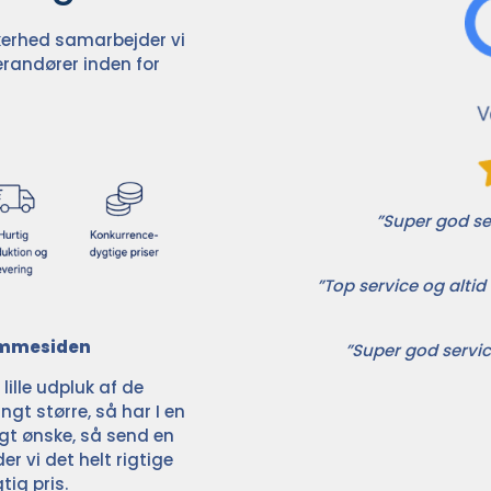
ikkerhed samarbejder vi
randører inden for
”Super god ser
”Top service og altid 
jemmesiden
”Super god servic
ille udpluk af de
ngt større, så har I en
ligt ønske, så send en
der vi det helt rigtige
tig pris.