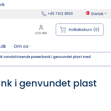
.dk
Dansk
+45 7412 8500
Indkøbskurv (0)
LOG IND
.dk
Om os
 W vandafvisende powerbank i genvundet plast med
k i genvundet plast