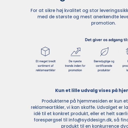
For at sikre høj kvalitet og stor leveringss
med de største og mest anerkendte leve
promotion.
Kun et lille udvalg vises på h
Produkterne på hjemmesiden er kun et l
reklameartikler, vi kan skaffe. Udvalget er la
idé til et konkret produkt, eller et helt sær
forespørgsel til
info@syddesign.dk
, så fin
produkt til en konkurrence dyg