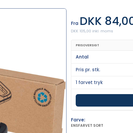
DKK 84,0
Fra
DKK 105,00 inkl. moms
PRISOVERSIGT
Antal
Pris pr. stk.
1 farvet tryk
Farve:
ENSFARVET SORT