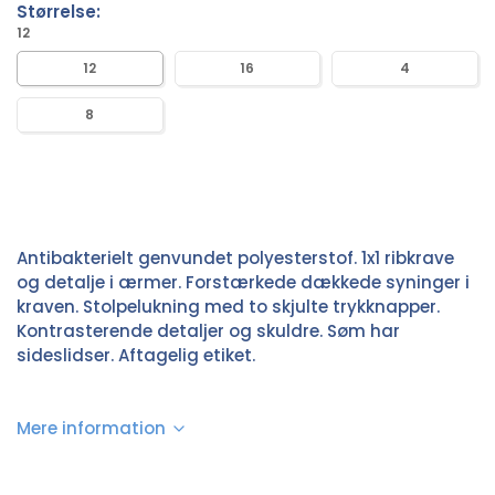
Størrelse:
12
12
16
4
8
Antibakterielt genvundet polyesterstof. 1x1 ribkrave
og detalje i ærmer. Forstærkede dækkede syninger i
kraven. Stolpelukning med to skjulte trykknapper.
Kontrasterende detaljer og skuldre. Søm har
sideslidser. Aftagelig etiket.
Mere information