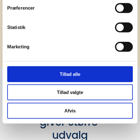
Præferencer
Statistik
Tilmeld
Marketing
Tillad alle
Stærke 
Tillad valgte
leverandører

Afvis
giver større 
udvalg