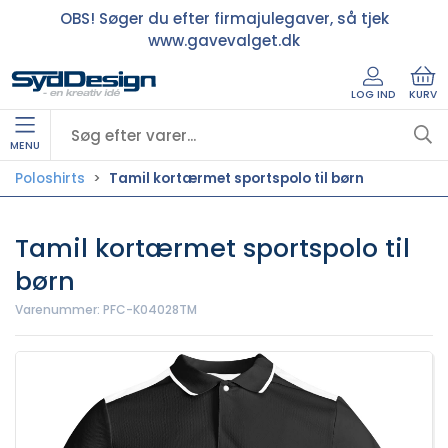
OBS! Søger du efter firmajulegaver, så tjek
www.gavevalget.dk
LOG IND
KURV
MENU
Poloshirts
Tamil kortærmet sportspolo til børn
Tamil kortærmet sportspolo til
børn
Varenummer:
PFC-K04028TM