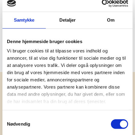
Social audit
SMETA
Miljøcertificeringer
OEKO-TEX®
Samtykke
Detaljer
Om
Oprindelsesland
Myanmar
PMS farve
Black, White, White, Black,
Denne hjemmeside bruger cookies
2133 C, White, 2380 C, White,
Vi bruger cookies til at tilpasse vores indhold og
186 C, White
annoncer, til at vise dig funktioner til sociale medier og til
at analysere vores trafik. Vi deler også oplysninger om
din brug af vores hjemmeside med vores partnere inden
for sociale medier, annonceringspartnere og
Få vores nyhedsbrev med
analysepartnere. Vores partnere kan kombinere disse
information om tilbud, nye varer og
data med andre oplysninger, du har givet dem, eller som
de har indsamlet fra din brug af deres tjenester.
andet godt
Kæmpe udvalg i klassiske og nyskabende gaveidéer
Samtykkevalg
til din virksomhed. Vi kan det der med firmagaver, og
Nødvendig
har ydet god personlig service til en
konkurrencedygtig pris siden 1991.