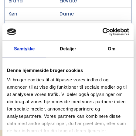
Brand
Elevate
Køn
Dame
Materiale
Dobbelt piqué strik af 5%
Elastan og 95% Bomuld, 200
g/m2
Samtykke
Detaljer
Om
Pasform
Almindelig
Social audit
BSCI,Wrap Gold
Denne hjemmeside bruger cookies
Miljøcertificeringer
OEKO-TEX®
Vi bruger cookies til at tilpasse vores indhold og
annoncer, til at vise dig funktioner til sociale medier og til
Oprindelsesland
Bangladesh
at analysere vores trafik. Vi deler også oplysninger om
din brug af vores hjemmeside med vores partnere inden
PMS farve
Black 7C, Black, Melange,
for sociale medier, annonceringspartnere og
White, 533 C
analysepartnere. Vores partnere kan kombinere disse
data med andre oplysninger, du har givet dem, eller som
de har indsamlet fra din brug af deres tjenester.