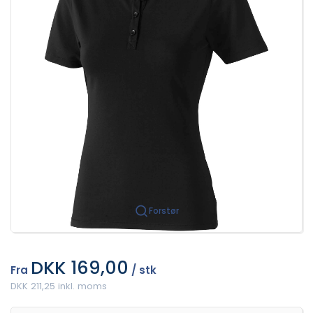
Forstør
DKK 169,00
Fra
/ stk
DKK 211,25 inkl. moms