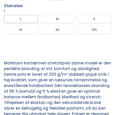
Størrelse:
L
L
M
S
XL
XS
XXL
Markham kortærmet stretchpolo dame model er den
perfekte blanding af stil, komfort og alsidighed.
Denne polo er lavet af 200 g/m² dobbelt piqué strik i
høj kvalitet, som giver en luksuriøs fornemmelse og
enestående holdbarhed. Den førsteklasses blanding
af 95 % bomuld og 5 % elastan giver en optimal
balance mellem åndbarhed, blødhed og stretch.
Tilføjelsen af elastan og den selvsiddende krave
sikrer en behagelig og fleksibel pasform, så du kan
bevæge dig uhindret hele dagen. Poloen er designet