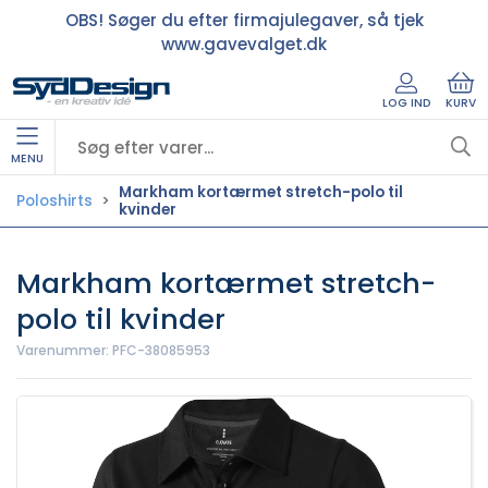
OBS! Søger du efter firmajulegaver, så tjek
www.gavevalget.dk
LOG IND
KURV
MENU
Markham kortærmet stretch-polo til
Poloshirts
kvinder
Markham kortærmet stretch-
polo til kvinder
Varenummer:
PFC-38085953