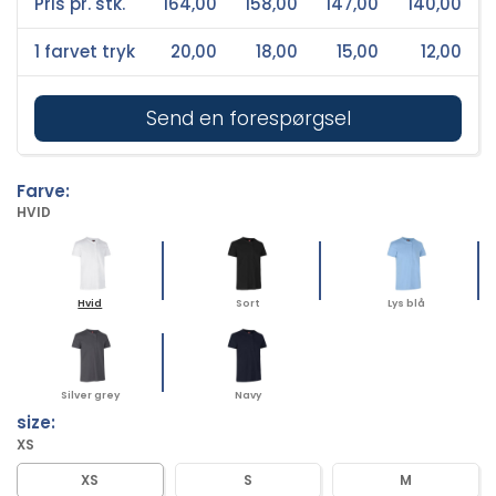
Pris pr. stk.
164,00
158,00
147,00
140,00
1 farvet tryk
20,00
18,00
15,00
12,00
Send en forespørgsel
Farve:
HVID
Hvid
Sort
Lys blå
Silver grey
Navy
size:
XS
XS
S
M