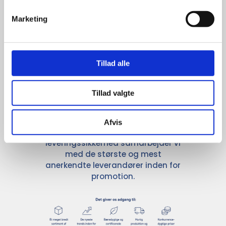
Marketing
Stærke 
leverandører

Tillad alle
giver større 
Tillad valgte
udvalg
Afvis
For at sikre høj kvalitet og stor
leveringssikkerhed samarbejder vi
med de største og mest
anerkendte leverandører inden for
promotion.