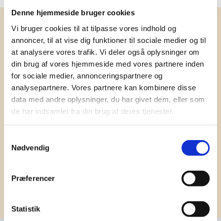
Denne hjemmeside bruger cookies
Få vores nyhedsbrev med
Vi bruger cookies til at tilpasse vores indhold og
annoncer, til at vise dig funktioner til sociale medier og til
information om tilbud, nye varer og
at analysere vores trafik. Vi deler også oplysninger om
andet godt
din brug af vores hjemmeside med vores partnere inden
Kæmpe udvalg i klassiske og nyskabende gaveidéer
for sociale medier, annonceringspartnere og
til din virksomhed. Vi kan det der med firmagaver, og
analysepartnere. Vores partnere kan kombinere disse
har ydet god personlig service til en
data med andre oplysninger, du har givet dem, eller som
konkurrencedygtig pris siden 1991.
de har indsamlet fra din brug af deres tjenester.
Samtykkevalg
Nødvendig
Præferencer
Tilmeld
Statistik