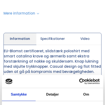
Mere information
Information
Specifikationer
Video
EU-Blomst certificeret, slidstærk poloshirt med
smart catalina krave og ærmerib samt ekstra
forstærkning af nakke og skuldersøm. Knap lukning
med skjulte trykknapper. Casual design og flot fitted
uden at gå på kompromis med bevægeligheden.
Poloen er fremstillet af BCI bomuld samt recycled
polyester og har gennemgået en
forkrympningsproces ved meget høje temperaturer,
både før og efter indfarvning for ekstra stabilitet og
Samtykke
Detaljer
Om
lang levetid.