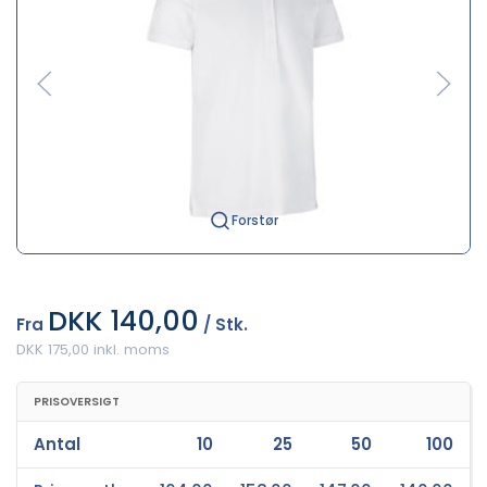
Forstør
DKK 140,00
Fra
/ Stk.
DKK 175,00 inkl. moms
PRISOVERSIGT
Antal
10
25
50
100