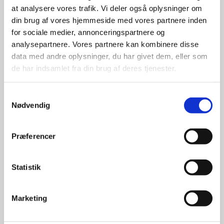
at analysere vores trafik. Vi deler også oplysninger om
udvalg
din brug af vores hjemmeside med vores partnere inden
for sociale medier, annonceringspartnere og
For at sikre høj kvalitet og stor
analysepartnere. Vores partnere kan kombinere disse
leveringssikkerhed samarbejder vi
data med andre oplysninger, du har givet dem, eller som
med de største og mest
de har indsamlet fra din brug af deres tjenester.
anerkendte leverandører inden for
promotion.
Samtykkevalg
Nødvendig
Præferencer
Kun et lille udvalg vises på
Statistik
hjemmesiden
Produkterne på hjemmesiden er
Marketing
kun et lille udpluk af de
reklameartikler, vi kan skaffe.