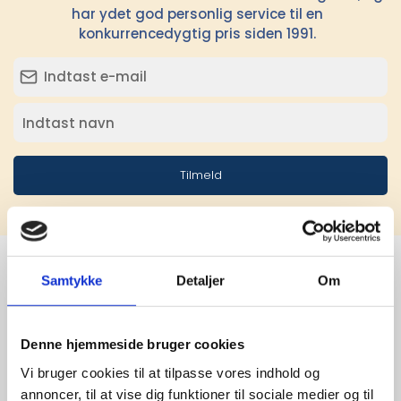
har ydet god personlig service til en
konkurrencedygtig pris siden 1991.
Tilmeld
Samtykke
Detaljer
Om
Stærke 
leverandører

Denne hjemmeside bruger cookies
Vi bruger cookies til at tilpasse vores indhold og
giver større 
annoncer, til at vise dig funktioner til sociale medier og til