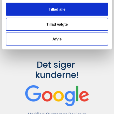
Udvalget er langt større, så har I en
idé til et konkret produkt, eller et
Tillad alle
helt særligt ønske, så send en
forespørgsel til
info@syddesign.dk
,
så finder vi det helt rigtige produkt
Tillad valgte
til en konkurrence dygtig pris.
Afvis
Det siger 
kunderne!