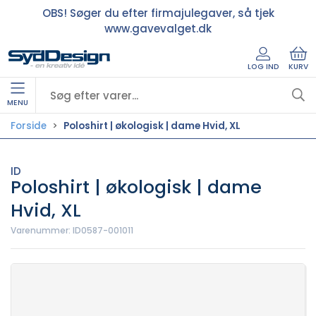
OBS! Søger du efter firmajulegaver, så tjek
www.gavevalget.dk
LOG IND
KURV
MENU
Forside
Poloshirt | økologisk | dame Hvid, XL
ID
Poloshirt | økologisk | dame
Hvid, XL
Varenummer:
ID0587-001011